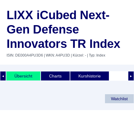
LIXX iCubed Next-
Gen Defense
Innovators TR Index
ISIN: DE000A4PU3D6
| WKN: A4PU3D
| Kürzel: -
| Typ: Index
Übersicht
Charts
Kurshistorie
◄
►
Watchlist