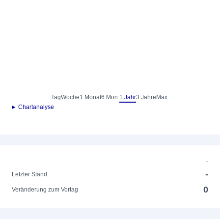
Tag
Woche
1 Monat
6 Mon.
1 Jahr
3 Jahre
Max.
► Chartanalyse
-
-
Letzter Stand
0
Veränderung zum Vortag