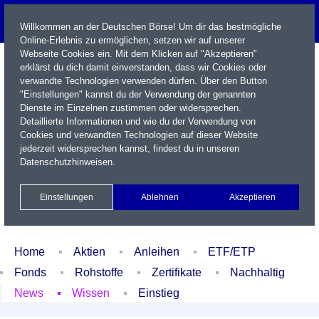
Willkommen an der Deutschen Börse! Um dir das bestmögliche
Online-Erlebnis zu ermöglichen, setzen wir auf unserer
Webseite Cookies ein. Mit dem Klicken auf "Akzeptieren"
erklärst du dich damit einverstanden, dass wir Cookies oder
verwandte Technologien verwenden dürfen. Über den Button
"Einstellungen" kannst du der Verwendung der genannten
Dienste im Einzelnen zustimmen oder widersprechen.
Detaillierte Informationen und wie du der Verwendung von
Cookies und verwandten Technologien auf dieser Website
Name / WKN / ISIN / Kürzel
jederzeit widersprechen kannst, findest du in unseren
Datenschutzhinweisen
.
Newsletter
Kontakt
English
Einstellungen
Ablehnen
Akzeptieren
Xetra Realtime
Watchlist
Portfolio
Login
Home
Aktien
Anleihen
ETF/ETP
Fonds
Rohstoffe
Zertifikate
Nachhaltig
News
Wissen
Einstieg