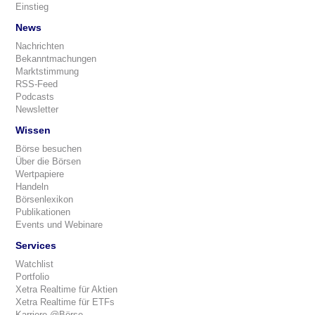
Einstieg
News
Nachrichten
Bekanntmachungen
Marktstimmung
RSS-Feed
Podcasts
Newsletter
Wissen
Börse besuchen
Über die Börsen
Wertpapiere
Handeln
Börsenlexikon
Publikationen
Events und Webinare
Services
Watchlist
Portfolio
Xetra Realtime für Aktien
Xetra Realtime für ETFs
Karriere @Börse