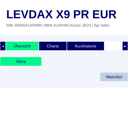
LEVDAX X9 PR EUR
ISIN: DE000A13PHW5
| WKN: A13PHW
| Kürzel: ZK2G
| Typ: Index
Übersicht
Charts
Kurshistorie
◄
►
Xetra
Watchlist