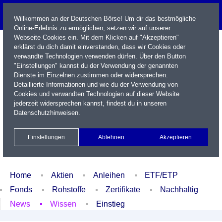
Willkommen an der Deutschen Börse! Um dir das bestmögliche
Online-Erlebnis zu ermöglichen, setzen wir auf unserer
Webseite Cookies ein. Mit dem Klicken auf "Akzeptieren"
erklärst du dich damit einverstanden, dass wir Cookies oder
verwandte Technologien verwenden dürfen. Über den Button
"Einstellungen" kannst du der Verwendung der genannten
Dienste im Einzelnen zustimmen oder widersprechen.
Detaillierte Informationen und wie du der Verwendung von
Cookies und verwandten Technologien auf dieser Website
Name / WKN / ISIN / Kürzel
jederzeit widersprechen kannst, findest du in unseren
Datenschutzhinweisen
.
Newsletter
Kontakt
English
Einstellungen
Ablehnen
Akzeptieren
Xetra Realtime
Watchlist
Portfolio
Login
Home
Aktien
Anleihen
ETF/ETP
Fonds
Rohstoffe
Zertifikate
Nachhaltig
News
Wissen
Einstieg