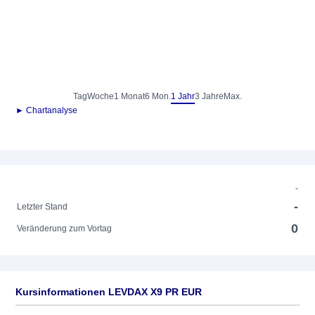
Tag
Woche
1 Monat
6 Mon.
1 Jahr
3 Jahre
Max.
► Chartanalyse
-
-
Letzter Stand
0
Veränderung zum Vortag
Kursinformationen LEVDAX X9 PR EUR