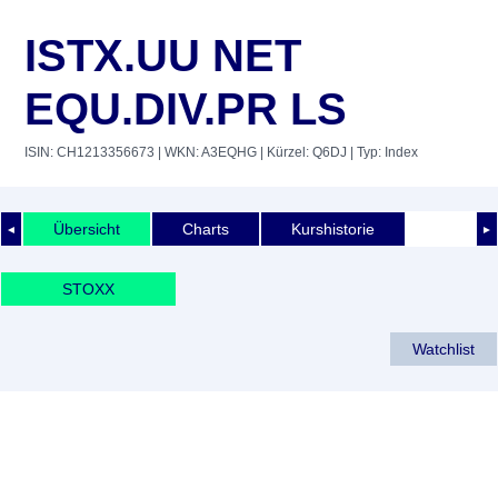
ISTX.UU NET
EQU.DIV.PR LS
ISIN: CH1213356673
| WKN: A3EQHG
| Kürzel: Q6DJ
| Typ: Index
Übersicht
Charts
Kurshistorie
◄
►
STOXX
Watchlist