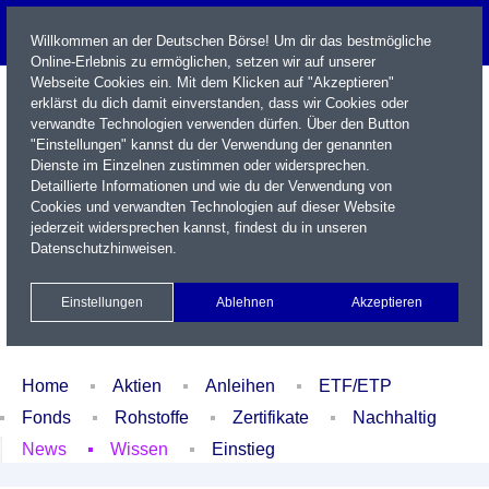
Willkommen an der Deutschen Börse! Um dir das bestmögliche
Online-Erlebnis zu ermöglichen, setzen wir auf unserer
Webseite Cookies ein. Mit dem Klicken auf "Akzeptieren"
erklärst du dich damit einverstanden, dass wir Cookies oder
verwandte Technologien verwenden dürfen. Über den Button
"Einstellungen" kannst du der Verwendung der genannten
Dienste im Einzelnen zustimmen oder widersprechen.
Detaillierte Informationen und wie du der Verwendung von
Cookies und verwandten Technologien auf dieser Website
Name / WKN / ISIN / Kürzel
jederzeit widersprechen kannst, findest du in unseren
Datenschutzhinweisen
.
Newsletter
Kontakt
English
Einstellungen
Ablehnen
Akzeptieren
Xetra Realtime
Watchlist
Portfolio
Login
Home
Aktien
Anleihen
ETF/ETP
Fonds
Rohstoffe
Zertifikate
Nachhaltig
News
Wissen
Einstieg