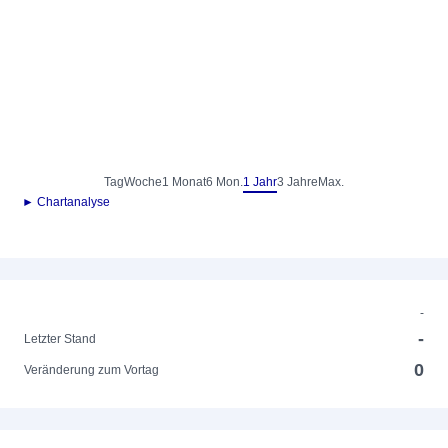
Tag
Woche
1 Monat
6 Mon.
1 Jahr
3 Jahre
Max.
► Chartanalyse
-
-
Letzter Stand
0
Veränderung zum Vortag