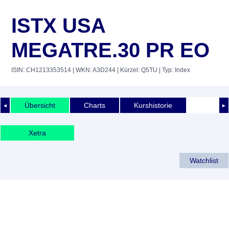
ISTX USA
MEGATRE.30 PR EO
ISIN: CH1213353514
| WKN: A3D244
| Kürzel: Q5TU
| Typ: Index
Übersicht
Charts
Kurshistorie
◄
►
Xetra
Watchlist