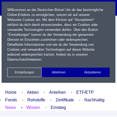
Willkommen an der Deutschen Börse! Um dir das bestmögliche
Online-Erlebnis zu ermöglichen, setzen wir auf unserer
Webseite Cookies ein. Mit dem Klicken auf "Akzeptieren"
erklärst du dich damit einverstanden, dass wir Cookies oder
verwandte Technologien verwenden dürfen. Über den Button
"Einstellungen" kannst du der Verwendung der genannten
Dienste im Einzelnen zustimmen oder widersprechen.
Detaillierte Informationen und wie du der Verwendung von
Cookies und verwandten Technologien auf dieser Website
Name / WKN / ISIN / Kürzel
jederzeit widersprechen kannst, findest du in unseren
Datenschutzhinweisen
.
Newsletter
Kontakt
English
Einstellungen
Ablehnen
Akzeptieren
Xetra Realtime
Watchlist
Portfolio
Login
Home
Aktien
Anleihen
ETF/ETP
Fonds
Rohstoffe
Zertifikate
Nachhaltig
News
Wissen
Einstieg