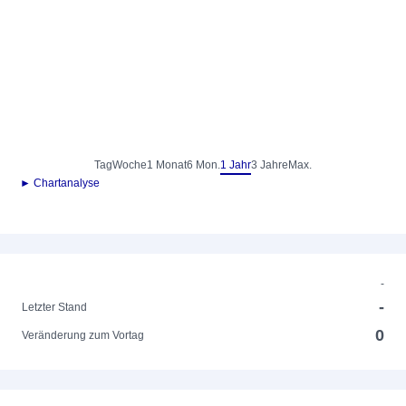
Tag
Woche
1 Monat
6 Mon.
1 Jahr
3 Jahre
Max.
► Chartanalyse
-
-
Letzter Stand
0
Veränderung zum Vortag