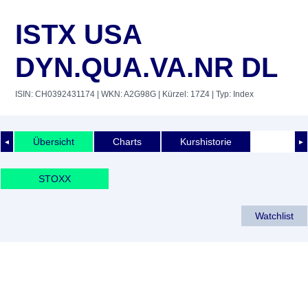
ISTX USA
DYN.QUA.VA.NR DL
ISIN: CH0392431174
| WKN: A2G98G
| Kürzel: 17Z4
| Typ: Index
Übersicht
Charts
Kurshistorie
◄
►
STOXX
Watchlist