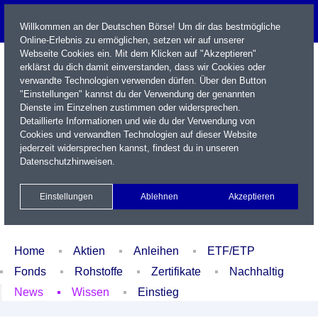
Willkommen an der Deutschen Börse! Um dir das bestmögliche
Online-Erlebnis zu ermöglichen, setzen wir auf unserer
Webseite Cookies ein. Mit dem Klicken auf "Akzeptieren"
erklärst du dich damit einverstanden, dass wir Cookies oder
verwandte Technologien verwenden dürfen. Über den Button
"Einstellungen" kannst du der Verwendung der genannten
Dienste im Einzelnen zustimmen oder widersprechen.
Detaillierte Informationen und wie du der Verwendung von
Cookies und verwandten Technologien auf dieser Website
Name / WKN / ISIN / Kürzel
jederzeit widersprechen kannst, findest du in unseren
Datenschutzhinweisen
.
Newsletter
Kontakt
English
Einstellungen
Ablehnen
Akzeptieren
Xetra Realtime
Watchlist
Portfolio
Login
Home
Aktien
Anleihen
ETF/ETP
Fonds
Rohstoffe
Zertifikate
Nachhaltig
News
Wissen
Einstieg