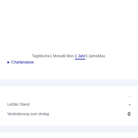
Tag
Woche
1 Monat
6 Mon.
1 Jahr
3 Jahre
Max.
► Chartanalyse
-
-
Letzter Stand
0
Veränderung zum Vortag