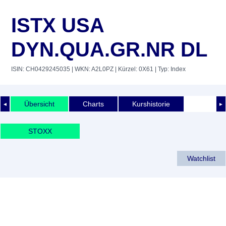
ISTX USA
DYN.QUA.GR.NR DL
ISIN: CH0429245035
| WKN: A2L0PZ
| Kürzel: 0X61
| Typ: Index
Übersicht
Charts
Kurshistorie
◄
►
STOXX
Watchlist