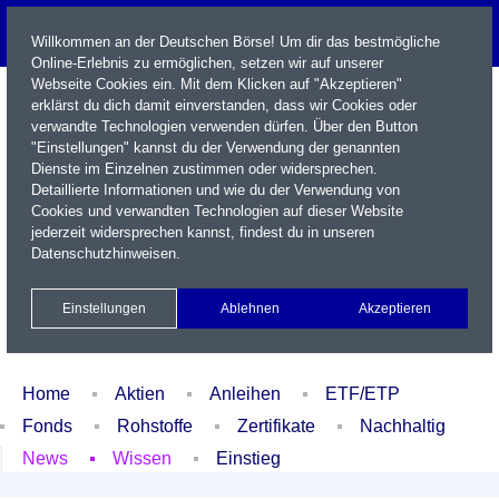
Willkommen an der Deutschen Börse! Um dir das bestmögliche
Online-Erlebnis zu ermöglichen, setzen wir auf unserer
Webseite Cookies ein. Mit dem Klicken auf "Akzeptieren"
erklärst du dich damit einverstanden, dass wir Cookies oder
verwandte Technologien verwenden dürfen. Über den Button
"Einstellungen" kannst du der Verwendung der genannten
Dienste im Einzelnen zustimmen oder widersprechen.
Detaillierte Informationen und wie du der Verwendung von
Cookies und verwandten Technologien auf dieser Website
Name / WKN / ISIN / Kürzel
jederzeit widersprechen kannst, findest du in unseren
Datenschutzhinweisen
.
Newsletter
Kontakt
English
Einstellungen
Ablehnen
Akzeptieren
Xetra Realtime
Watchlist
Portfolio
Login
Home
Aktien
Anleihen
ETF/ETP
Fonds
Rohstoffe
Zertifikate
Nachhaltig
News
Wissen
Einstieg