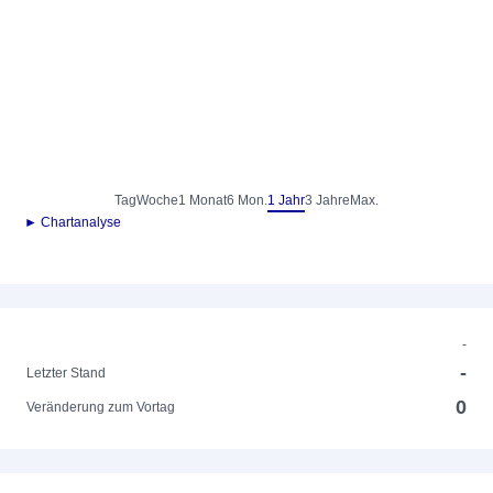
Tag
Woche
1 Monat
6 Mon.
1 Jahr
3 Jahre
Max.
► Chartanalyse
-
-
Letzter Stand
0
Veränderung zum Vortag