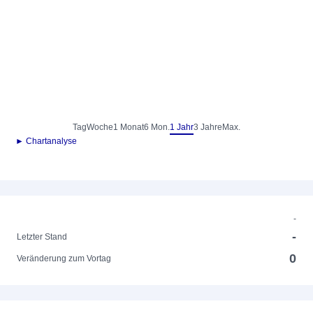
Tag
Woche
1 Monat
6 Mon.
1 Jahr
3 Jahre
Max.
► Chartanalyse
-
-
Letzter Stand
0
Veränderung zum Vortag