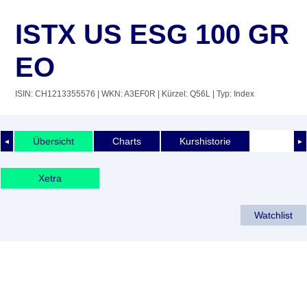
ISTX US ESG 100 GR
EO
ISIN: CH1213355576
| WKN: A3EF0R
| Kürzel: Q56L
| Typ: Index
Übersicht
Charts
Kurshistorie
◄
►
Xetra
Watchlist