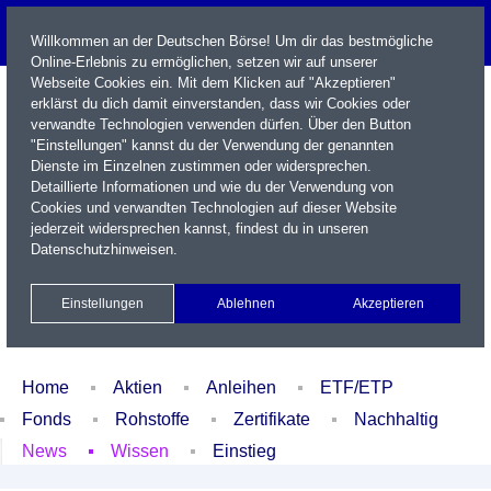
Willkommen an der Deutschen Börse! Um dir das bestmögliche
Online-Erlebnis zu ermöglichen, setzen wir auf unserer
Webseite Cookies ein. Mit dem Klicken auf "Akzeptieren"
erklärst du dich damit einverstanden, dass wir Cookies oder
verwandte Technologien verwenden dürfen. Über den Button
"Einstellungen" kannst du der Verwendung der genannten
Dienste im Einzelnen zustimmen oder widersprechen.
Detaillierte Informationen und wie du der Verwendung von
Cookies und verwandten Technologien auf dieser Website
Name / WKN / ISIN / Kürzel
jederzeit widersprechen kannst, findest du in unseren
Datenschutzhinweisen
.
Newsletter
Kontakt
English
Einstellungen
Ablehnen
Akzeptieren
Xetra Realtime
Watchlist
Portfolio
Login
Home
Aktien
Anleihen
ETF/ETP
Fonds
Rohstoffe
Zertifikate
Nachhaltig
News
Wissen
Einstieg