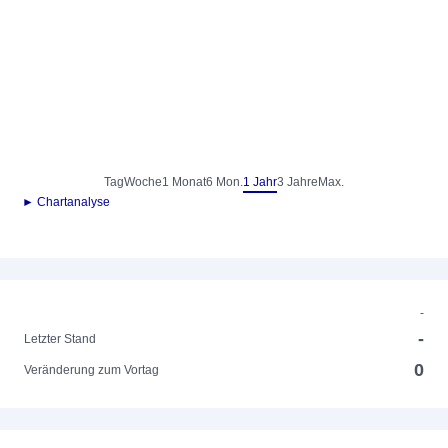
Tag
Woche
1 Monat
6 Mon.
1 Jahr
3 Jahre
Max.
► Chartanalyse
-
-
Letzter Stand
0
Veränderung zum Vortag