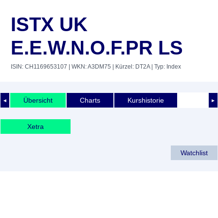
ISTX UK
E.E.W.N.O.F.PR LS
ISIN: CH1169653107
| WKN: A3DM75
| Kürzel: DT2A
| Typ: Index
Übersicht
Charts
Kurshistorie
◄
►
Xetra
Watchlist