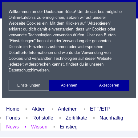
Willkommen an der Deutschen Börse! Um dir das bestmögliche
Online-Erlebnis zu ermöglichen, setzen wir auf unserer
Webseite Cookies ein. Mit dem Klicken auf "Akzeptieren"
erklärst du dich damit einverstanden, dass wir Cookies oder
verwandte Technologien verwenden dürfen. Über den Button
"Einstellungen" kannst du der Verwendung der genannten
Dienste im Einzelnen zustimmen oder widersprechen.
Detaillierte Informationen und wie du der Verwendung von
Cookies und verwandten Technologien auf dieser Website
Name / WKN / ISIN / Kürzel
jederzeit widersprechen kannst, findest du in unseren
Datenschutzhinweisen
.
Newsletter
Kontakt
English
Einstellungen
Ablehnen
Akzeptieren
Xetra Realtime
Watchlist
Portfolio
Login
Home
Aktien
Anleihen
ETF/ETP
Fonds
Rohstoffe
Zertifikate
Nachhaltig
News
Wissen
Einstieg