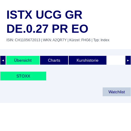
ISTX UCG GR
DE.0.27 PR EO
ISIN: CH1105672013
| WKN: A2QR7Y
| Kürzel: FHG6
| Typ: Index
Übersicht
Charts
Kurshistorie
◄
►
STOXX
Watchlist