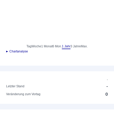
Tag
Woche
1 Monat
6 Mon.
1 Jahr
3 Jahre
Max.
► Chartanalyse
-
-
Letzter Stand
0
Veränderung zum Vortag