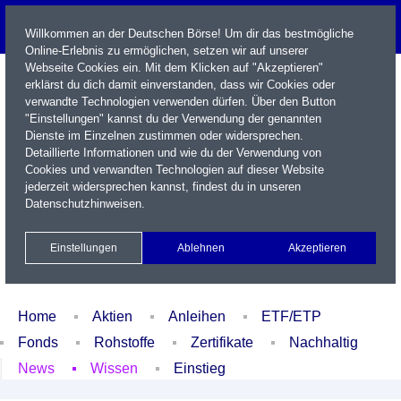
Willkommen an der Deutschen Börse! Um dir das bestmögliche
Online-Erlebnis zu ermöglichen, setzen wir auf unserer
Webseite Cookies ein. Mit dem Klicken auf "Akzeptieren"
erklärst du dich damit einverstanden, dass wir Cookies oder
verwandte Technologien verwenden dürfen. Über den Button
"Einstellungen" kannst du der Verwendung der genannten
Dienste im Einzelnen zustimmen oder widersprechen.
Detaillierte Informationen und wie du der Verwendung von
Cookies und verwandten Technologien auf dieser Website
Name / WKN / ISIN / Kürzel
jederzeit widersprechen kannst, findest du in unseren
Datenschutzhinweisen
.
Newsletter
Kontakt
English
Einstellungen
Ablehnen
Akzeptieren
Xetra Realtime
Watchlist
Portfolio
Login
Home
Aktien
Anleihen
ETF/ETP
Fonds
Rohstoffe
Zertifikate
Nachhaltig
News
Wissen
Einstieg