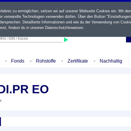
ebnis zu ermöglichen, setzen wir auf unserer Webseite Cookies ein. Mit de
der verwandte Technologien verwenden dürfen. Über den Button "Einstellungen
ersprechen. Detaillierte Informationen und wie du der Verwendung von Cooki
nst, findest du in unseren
Datenschutzhinweisen
.
KN / ISIN / Kürzel
Fonds
Rohstoffe
Zertifikate
Nachhaltig
DI.PR EO
x