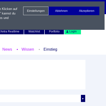
m Klicken auf
Einstellungen
Ablehnen
Akzeptieren
" kannst du
es und
Newsletter
Kontakt
English
Xetra Realtime
Watchlist
Portfolio
Login
News
Wissen
Einstieg
►