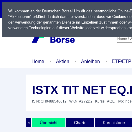
LIVE
Willkommen an der Deutschen Börse! Um dir das bestmögliche Online-Erl
"Akzeptieren" erklärst du dich damit einverstanden, dass wir Cookies o
der Verwendung der genannten Dienste im Einzelnen zustimmen oder wid
verwandten Technologien auf dieser Website jederzeit widersprechen kan
Name / W
Home
Aktien
Anleihen
ETF/ETP
ISTX TIT NET EQ.
ISIN: CH0488546612
| WKN: A2YZD2
| Kürzel: AIZE
| Typ: Inde
Übersicht
Charts
Kurshistorie
◄