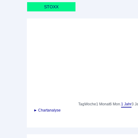
STOXX
Tag
Woche
1 Monat
6 Mon.
1 Jahr
3 J
► Chartanalyse