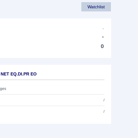
Watchlist
-
-
0
T NET EQ.DI.PR EO
ages
/
/