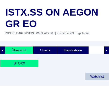
ISTX.SS ON AEGON
GR EO
ISIN: CH0462363133
| WKN: A2X30J
| Kürzel: 2O83
| Typ: Index
Übersicht
Charts
Kurshistorie
◄
►
STOXX
Watchlist