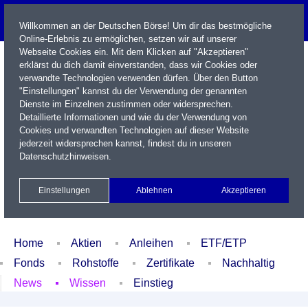
Willkommen an der Deutschen Börse! Um dir das bestmögliche
Online-Erlebnis zu ermöglichen, setzen wir auf unserer
Webseite Cookies ein. Mit dem Klicken auf "Akzeptieren"
erklärst du dich damit einverstanden, dass wir Cookies oder
verwandte Technologien verwenden dürfen. Über den Button
"Einstellungen" kannst du der Verwendung der genannten
Dienste im Einzelnen zustimmen oder widersprechen.
Detaillierte Informationen und wie du der Verwendung von
Cookies und verwandten Technologien auf dieser Website
Name / WKN / ISIN / Kürzel
jederzeit widersprechen kannst, findest du in unseren
Datenschutzhinweisen
.
Newsletter
Kontakt
English
Einstellungen
Ablehnen
Akzeptieren
Xetra Realtime
Watchlist
Portfolio
Login
Home
Aktien
Anleihen
ETF/ETP
Fonds
Rohstoffe
Zertifikate
Nachhaltig
News
Wissen
Einstieg