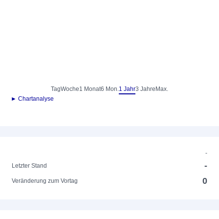
Tag
Woche
1 Monat
6 Mon.
1 Jahr
3 Jahre
Max.
► Chartanalyse
-
-
Letzter Stand
0
Veränderung zum Vortag