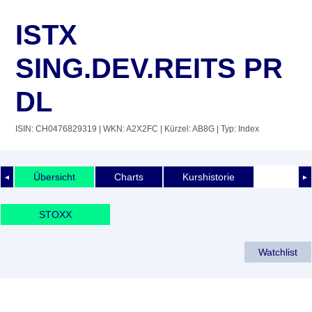
ISTX
SING.DEV.REITS PR
DL
ISIN: CH0476829319
| WKN: A2X2FC
| Kürzel: AB8G
| Typ: Index
Übersicht
Charts
Kurshistorie
◄
►
STOXX
Watchlist