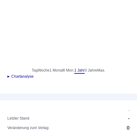
Tag
Woche
1 Monat
6 Mon.
1 Jahr
3 Jahre
Max.
► Chartanalyse
-
-
Letzter Stand
0
Veränderung zum Vortag