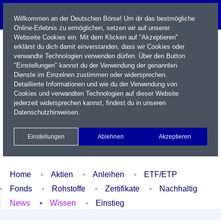
Willkommen an der Deutschen Börse! Um dir das bestmögliche
Online-Erlebnis zu ermöglichen, setzen wir auf unserer
Webseite Cookies ein. Mit dem Klicken auf "Akzeptieren"
erklärst du dich damit einverstanden, dass wir Cookies oder
verwandte Technologien verwenden dürfen. Über den Button
"Einstellungen" kannst du der Verwendung der genannten
Dienste im Einzelnen zustimmen oder widersprechen.
Detaillierte Informationen und wie du der Verwendung von
Cookies und verwandten Technologien auf dieser Website
Name / WKN / ISIN / Kürzel
jederzeit widersprechen kannst, findest du in unseren
Datenschutzhinweisen
.
Newsletter
Kontakt
English
Einstellungen
Ablehnen
Akzeptieren
Xetra Realtime
Watchlist
Portfolio
Login
Home
Aktien
Anleihen
ETF/ETP
Fonds
Rohstoffe
Zertifikate
Nachhaltig
News
Wissen
Einstieg