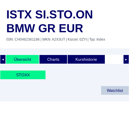
ISTX SI.STO.ON
BMW GR EUR
ISIN: CH0462361186
| WKN: A2X3UT
| Kürzel: 0ZYI
| Typ: Index
Übersicht
Charts
Kurshistorie
◄
►
STOXX
Watchlist