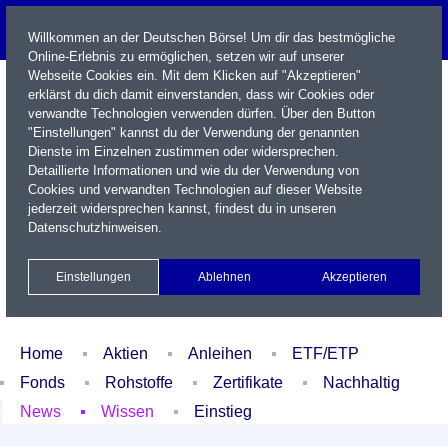
Willkommen an der Deutschen Börse! Um dir das bestmögliche
Online-Erlebnis zu ermöglichen, setzen wir auf unserer
Webseite Cookies ein. Mit dem Klicken auf "Akzeptieren"
erklärst du dich damit einverstanden, dass wir Cookies oder
verwandte Technologien verwenden dürfen. Über den Button
"Einstellungen" kannst du der Verwendung der genannten
Dienste im Einzelnen zustimmen oder widersprechen.
Detaillierte Informationen und wie du der Verwendung von
Cookies und verwandten Technologien auf dieser Website
Name / WKN / ISIN / Kürzel
jederzeit widersprechen kannst, findest du in unseren
Datenschutzhinweisen
.
Newsletter
Kontakt
English
Einstellungen
Ablehnen
Akzeptieren
Xetra Realtime
Watchlist
Portfolio
Login
Home
Aktien
Anleihen
ETF/ETP
Fonds
Rohstoffe
Zertifikate
Nachhaltig
News
Wissen
Einstieg