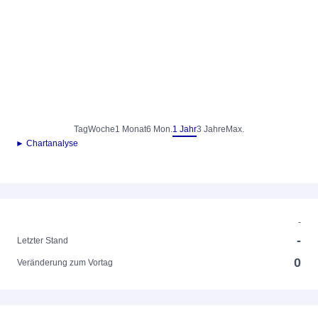
Tag
Woche
1 Monat
6 Mon.
1 Jahr
3 Jahre
Max.
► Chartanalyse
-
-
Letzter Stand
0
Veränderung zum Vortag