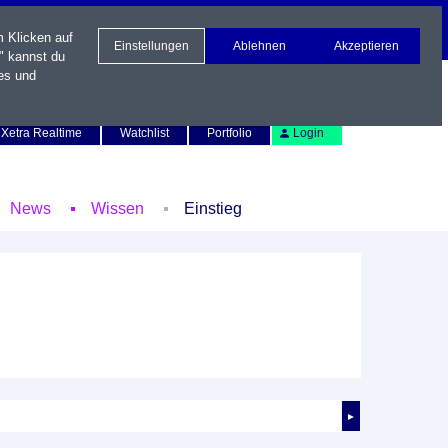
m Klicken auf
Einstellungen
Ablehnen
Akzeptieren
" kannst du
es und
Newsletter
Kontakt
English
Xetra Realtime
Watchlist
Portfolio
Login
News
Wissen
Einstieg
►