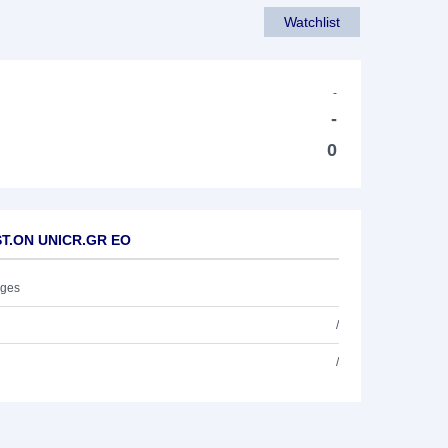
Watchlist
-
-
0
.ST.ON UNICR.GR EO
ages
/
/