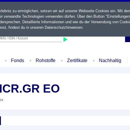
ebnis zu ermöglichen, setzen wir auf unserer Webseite Cookies ein. Mit de
der verwandte Technologien verwenden dürfen. Über den Button "Einstellungen
ersprechen. Detaillierte Informationen und wie du der Verwendung von Cooki
nst, findest du in unseren
Datenschutzhinweisen
.
KN / ISIN / Kürzel
Fonds
Rohstoffe
Zertifikate
Nachhaltig
NICR.GR EO
dex