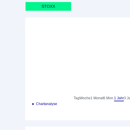
STOXX
Tag
Woche
1 Monat
6 Mon.
1 Jahr
3 J
► Chartanalyse