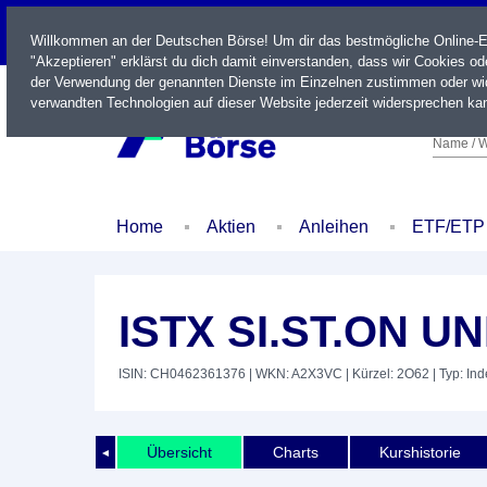
LIVE
Willkommen an der Deutschen Börse! Um dir das bestmögliche Online-Erl
"Akzeptieren" erklärst du dich damit einverstanden, dass wir Cookies o
der Verwendung der genannten Dienste im Einzelnen zustimmen oder wid
verwandten Technologien auf dieser Website jederzeit widersprechen kan
Name / W
Home
Aktien
Anleihen
ETF/ETP
ISTX SI.ST.ON U
ISIN: CH0462361376
| WKN: A2X3VC
| Kürzel: 2O62
| Typ: In
Übersicht
Charts
Kurshistorie
◄