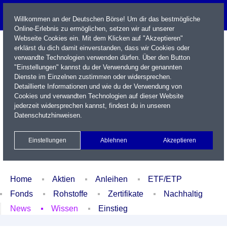
Willkommen an der Deutschen Börse! Um dir das bestmögliche
Online-Erlebnis zu ermöglichen, setzen wir auf unserer
Webseite Cookies ein. Mit dem Klicken auf "Akzeptieren"
erklärst du dich damit einverstanden, dass wir Cookies oder
verwandte Technologien verwenden dürfen. Über den Button
"Einstellungen" kannst du der Verwendung der genannten
Dienste im Einzelnen zustimmen oder widersprechen.
Detaillierte Informationen und wie du der Verwendung von
Cookies und verwandten Technologien auf dieser Website
Name / WKN / ISIN / Kürzel
jederzeit widersprechen kannst, findest du in unseren
Datenschutzhinweisen
.
Newsletter
Kontakt
English
Einstellungen
Ablehnen
Akzeptieren
Xetra Realtime
Watchlist
Portfolio
Login
Home
Aktien
Anleihen
ETF/ETP
Fonds
Rohstoffe
Zertifikate
Nachhaltig
News
Wissen
Einstieg