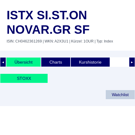
ISTX SI.ST.ON
NOVAR.GR SF
ISIN: CH0462361269
| WKN: A2X3U1
| Kürzel: 1OUR
| Typ: Index
Übersicht
Charts
Kurshistorie
◄
►
STOXX
Watchlist