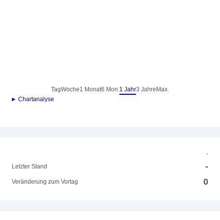
Tag
Woche
1 Monat
6 Mon.
1 Jahr
3 Jahre
Max.
► Chartanalyse
-
-
Letzter Stand
0
Veränderung zum Vortag