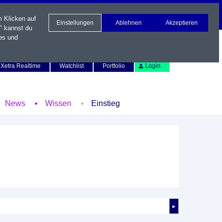
m Klicken auf
Einstellungen
Ablehnen
Akzeptieren
" kannst du
es und
Newsletter
Kontakt
English
Xetra Realtime
Watchlist
Portfolio
Login
News
Wissen
Einstieg
►