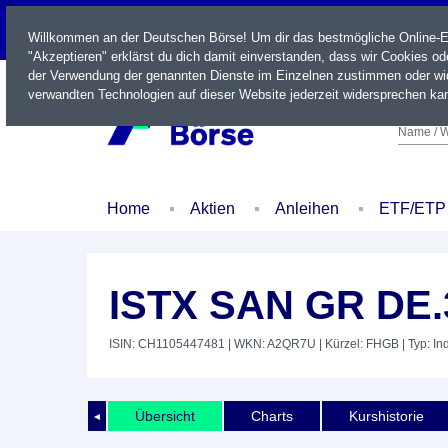
LIVE
Willkommen an der Deutschen Börse! Um dir das bestmögliche Online-Erl
"Akzeptieren" erklärst du dich damit einverstanden, dass wir Cookies o
der Verwendung der genannten Dienste im Einzelnen zustimmen oder wid
verwandten Technologien auf dieser Website jederzeit widersprechen kan
Name / W
Home
Aktien
Anleihen
ETF/ETP
ISTX SAN GR DE.
ISIN: CH1105447481
| WKN: A2QR7U
| Kürzel: FHGB
| Typ: In
Übersicht
Charts
Kurshistorie
◄