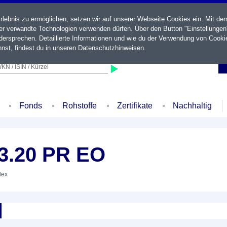
ebnis zu ermöglichen, setzen wir auf unserer Webseite Cookies ein. Mit de
der verwandte Technologien verwenden dürfen. Über den Button "Einstellungen
ersprechen. Detaillierte Informationen und wie du der Verwendung von Cooki
nst, findest du in unseren
Datenschutzhinweisen
.
KN / ISIN / Kürzel
Fonds
Rohstoffe
Zertifikate
Nachhaltig
3.20 PR EO
dex