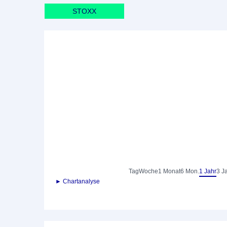
STOXX
Tag
Woche
1 Monat
6 Mon.
1 Jahr
3 J
► Chartanalyse