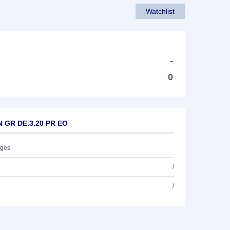
Watchlist
-
-
0
N GR DE.3.20 PR EO
ages
/
/