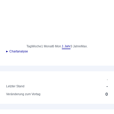
Tag
Woche
1 Monat
6 Mon.
1 Jahr
3 Jahre
Max.
► Chartanalyse
-
-
Letzter Stand
0
Veränderung zum Vortag