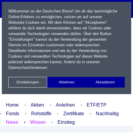
Willkommen an der Deutschen Börse! Um dir das bestmögliche
Online-Erlebnis zu ermöglichen, setzen wir auf unserer
Webseite Cookies ein. Mit dem Klicken auf "Akzeptieren"
erklärst du dich damit einverstanden, dass wir Cookies oder
verwandte Technologien verwenden dürfen. Über den Button
"Einstellungen" kannst du der Verwendung der genannten
Dienste im Einzelnen zustimmen oder widersprechen.
Detaillierte Informationen und wie du der Verwendung von
Cookies und verwandten Technologien auf dieser Website
Name / WKN / ISIN / Kürzel
jederzeit widersprechen kannst, findest du in unseren
Datenschutzhinweisen
.
Newsletter
Kontakt
English
Einstellungen
Ablehnen
Akzeptieren
Xetra Realtime
Watchlist
Portfolio
Login
Home
Aktien
Anleihen
ETF/ETP
Fonds
Rohstoffe
Zertifikate
Nachhaltig
News
Wissen
Einstieg