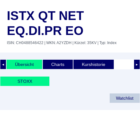
ISTX QT NET
EQ.DI.PR EO
ISIN: CH0488546422
| WKN: A2YZDH
| Kürzel: 35KV
| Typ: Index
Übersicht
Charts
Kurshistorie
◄
►
STOXX
Watchlist