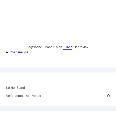
Tag
Woche
1 Monat
6 Mon.
1 Jahr
3 Jahre
Max.
► Chartanalyse
-
-
Letzter Stand
0
Veränderung zum Vortag