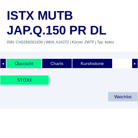
ISTX MUTB
JAP.Q.150 PR DL
ISIN: CH0289281930
| WKN: A163T2
| Kürzel: ZWTF
| Typ: Index
Übersicht
Charts
Kurshistorie
◄
►
STOXX
Watchlist