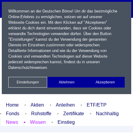
Willkommen an der Deutschen Börse! Um dir das bestmögliche
Online-Erlebnis zu ermöglichen, setzen wir auf unserer
Webseite Cookies ein. Mit dem Klicken auf "Akzeptieren"
erklärst du dich damit einverstanden, dass wir Cookies oder
verwandte Technologien verwenden dürfen. Über den Button
"Einstellungen" kannst du der Verwendung der genannten
Dienste im Einzelnen zustimmen oder widersprechen.
Detaillierte Informationen und wie du der Verwendung von
Cookies und verwandten Technologien auf dieser Website
Name / WKN / ISIN / Kürzel
jederzeit widersprechen kannst, findest du in unseren
Datenschutzhinweisen
.
Newsletter
Kontakt
English
Einstellungen
Ablehnen
Akzeptieren
Xetra Realtime
Watchlist
Portfolio
Login
Home
Aktien
Anleihen
ETF/ETP
Fonds
Rohstoffe
Zertifikate
Nachhaltig
News
Wissen
Einstieg