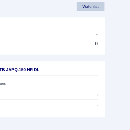
Watchlist
-
-
0
TB JAP.Q.150 HR DL
ages
/
/