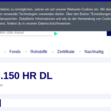
ebnis zu ermöglichen, setzen wir auf unserer Webseite Cookies ein. Mit de
der verwandte Technologien verwenden dürfen. Über den Button "Einstellungen
ersprechen. Detaillierte Informationen und wie du der Verwendung von Cooki
nst, findest du in unseren
Datenschutzhinweisen
.
KN / ISIN / Kürzel
Fonds
Rohstoffe
Zertifikate
Nachhaltig
.150 HR DL
dex