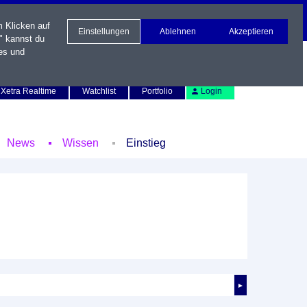
m Klicken auf
Einstellungen
Ablehnen
Akzeptieren
" kannst du
es und
Newsletter
Kontakt
English
Xetra Realtime
Watchlist
Portfolio
Login
News
Wissen
Einstieg
►