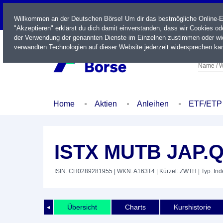
LIVE
Willkommen an der Deutschen Börse! Um dir das bestmögliche Online-Erl
"Akzeptieren" erklärst du dich damit einverstanden, dass wir Cookies o
der Verwendung der genannten Dienste im Einzelnen zustimmen oder wid
verwandten Technologien auf dieser Website jederzeit widersprechen kan
Name / W
Home
Aktien
Anleihen
ETF/ETP
ISTX MUTB JAP.Q
ISIN: CH0289281955
| WKN: A163T4
| Kürzel: ZWTH
| Typ: In
Übersicht
Charts
Kurshistorie
◄