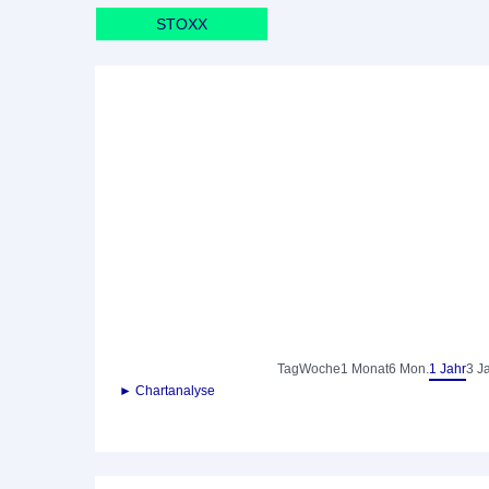
STOXX
Tag
Woche
1 Monat
6 Mon.
1 Jahr
3 J
► Chartanalyse