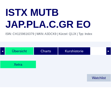
ISTX MUTB
JAP.PLA.C.GR EO
ISIN: CH1159616379
| WKN: A3DCK9
| Kürzel: Q1JX
| Typ: Index
Übersicht
Charts
Kurshistorie
◄
►
Xetra
Watchlist