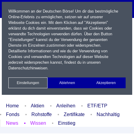
Willkommen an der Deutschen Börse! Um dir das bestmögliche
Online-Erlebnis zu ermöglichen, setzen wir auf unserer
Webseite Cookies ein. Mit dem Klicken auf "Akzeptieren"
erklärst du dich damit einverstanden, dass wir Cookies oder
verwandte Technologien verwenden dürfen. Über den Button
"Einstellungen" kannst du der Verwendung der genannten
Dienste im Einzelnen zustimmen oder widersprechen.
Detaillierte Informationen und wie du der Verwendung von
Cookies und verwandten Technologien auf dieser Website
Name / WKN / ISIN / Kürzel
jederzeit widersprechen kannst, findest du in unseren
Datenschutzhinweisen
.
Newsletter
Kontakt
English
Einstellungen
Ablehnen
Akzeptieren
Xetra Realtime
Watchlist
Portfolio
Login
Home
Aktien
Anleihen
ETF/ETP
Fonds
Rohstoffe
Zertifikate
Nachhaltig
News
Wissen
Einstieg