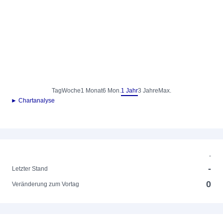
Tag
Woche
1 Monat
6 Mon.
1 Jahr
3 Jahre
Max.
► Chartanalyse
-
-
Letzter Stand
0
Veränderung zum Vortag