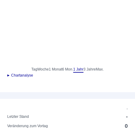
Tag
Woche
1 Monat
6 Mon.
1 Jahr
3 Jahre
Max.
► Chartanalyse
-
-
Letzter Stand
0
Veränderung zum Vortag