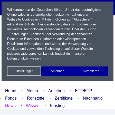
Willkommen an der Deutschen Börse! Um dir das bestmögliche
Online-Erlebnis zu ermöglichen, setzen wir auf unserer
Webseite Cookies ein. Mit dem Klicken auf "Akzeptieren"
erklärst du dich damit einverstanden, dass wir Cookies oder
verwandte Technologien verwenden dürfen. Über den Button
"Einstellungen" kannst du der Verwendung der genannten
Dienste im Einzelnen zustimmen oder widersprechen.
Detaillierte Informationen und wie du der Verwendung von
Cookies und verwandten Technologien auf dieser Website
Name / WKN / ISIN / Kürzel
jederzeit widersprechen kannst, findest du in unseren
Datenschutzhinweisen
.
Newsletter
Kontakt
English
Einstellungen
Ablehnen
Akzeptieren
Xetra Realtime
Watchlist
Portfolio
Login
Home
Aktien
Anleihen
ETF/ETP
Fonds
Rohstoffe
Zertifikate
Nachhaltig
News
Wissen
Einstieg