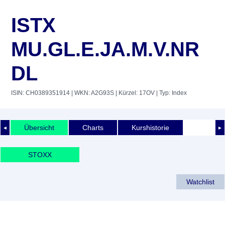
ISTX
MU.GL.E.JA.M.V.NR
DL
ISIN: CH0389351914
| WKN: A2G93S
| Kürzel: 17OV
| Typ: Index
Übersicht
Charts
Kurshistorie
◄
►
STOXX
Watchlist