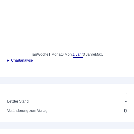
Tag
Woche
1 Monat
6 Mon.
1 Jahr
3 Jahre
Max.
► Chartanalyse
-
-
Letzter Stand
0
Veränderung zum Vortag