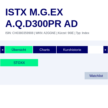
ISTX M.G.EX
A.Q.D300PR AD
ISIN: CH0380359908
| WKN: A2GGNE
| Kürzel: 96IE
| Typ: Index
Übersicht
Charts
Kurshistorie
◄
►
STOXX
Watchlist