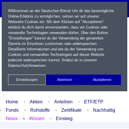
Willkommen an der Deutschen Börse! Um dir das bestmögliche
Online-Erlebnis zu ermöglichen, setzen wir auf unserer
Webseite Cookies ein. Mit dem Klicken auf "Akzeptieren"
erklärst du dich damit einverstanden, dass wir Cookies oder
verwandte Technologien verwenden dürfen. Über den Button
"Einstellungen" kannst du der Verwendung der genannten
Dienste im Einzelnen zustimmen oder widersprechen.
Detaillierte Informationen und wie du der Verwendung von
Cookies und verwandten Technologien auf dieser Website
Name / WKN / ISIN / Kürzel
jederzeit widersprechen kannst, findest du in unseren
Datenschutzhinweisen
.
Newsletter
Kontakt
English
Einstellungen
Ablehnen
Akzeptieren
Xetra Realtime
Watchlist
Portfolio
Login
Home
Aktien
Anleihen
ETF/ETP
Fonds
Rohstoffe
Zertifikate
Nachhaltig
News
Wissen
Einstieg