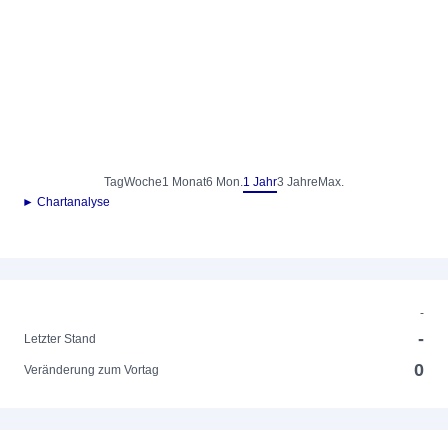
Tag
Woche
1 Monat
6 Mon.
1 Jahr
3 Jahre
Max.
► Chartanalyse
-
-
Letzter Stand
0
Veränderung zum Vortag