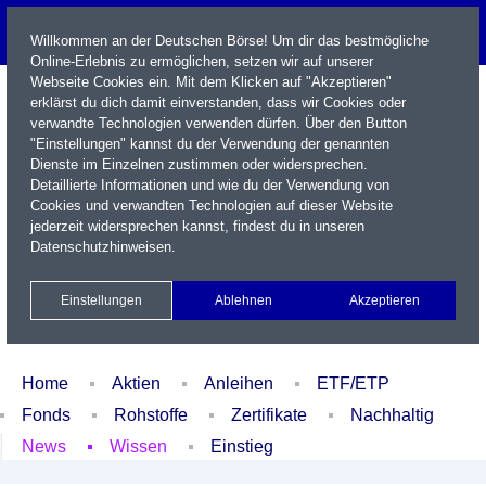
Willkommen an der Deutschen Börse! Um dir das bestmögliche
Online-Erlebnis zu ermöglichen, setzen wir auf unserer
Webseite Cookies ein. Mit dem Klicken auf "Akzeptieren"
erklärst du dich damit einverstanden, dass wir Cookies oder
verwandte Technologien verwenden dürfen. Über den Button
"Einstellungen" kannst du der Verwendung der genannten
Dienste im Einzelnen zustimmen oder widersprechen.
Detaillierte Informationen und wie du der Verwendung von
Cookies und verwandten Technologien auf dieser Website
Name / WKN / ISIN / Kürzel
jederzeit widersprechen kannst, findest du in unseren
Datenschutzhinweisen
.
Newsletter
Kontakt
English
Einstellungen
Ablehnen
Akzeptieren
Xetra Realtime
Watchlist
Portfolio
Login
Home
Aktien
Anleihen
ETF/ETP
Fonds
Rohstoffe
Zertifikate
Nachhaltig
News
Wissen
Einstieg