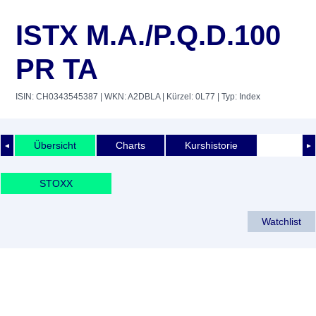
ISTX M.A./P.Q.D.100
PR TA
ISIN: CH0343545387
| WKN: A2DBLA
| Kürzel: 0L77
| Typ: Index
Übersicht
Charts
Kurshistorie
◄
►
STOXX
Watchlist