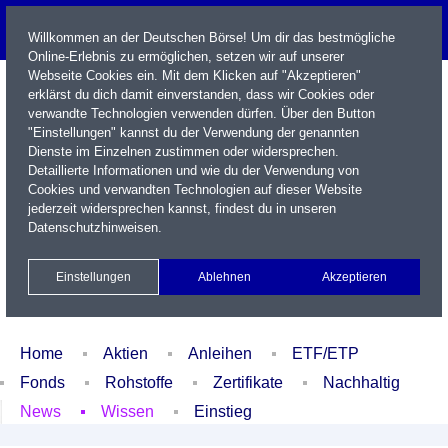
Willkommen an der Deutschen Börse! Um dir das bestmögliche
Online-Erlebnis zu ermöglichen, setzen wir auf unserer
Webseite Cookies ein. Mit dem Klicken auf "Akzeptieren"
erklärst du dich damit einverstanden, dass wir Cookies oder
verwandte Technologien verwenden dürfen. Über den Button
"Einstellungen" kannst du der Verwendung der genannten
Dienste im Einzelnen zustimmen oder widersprechen.
Detaillierte Informationen und wie du der Verwendung von
Cookies und verwandten Technologien auf dieser Website
Name / WKN / ISIN / Kürzel
jederzeit widersprechen kannst, findest du in unseren
Datenschutzhinweisen
.
Newsletter
Kontakt
English
Einstellungen
Ablehnen
Akzeptieren
Xetra Realtime
Watchlist
Portfolio
Login
Home
Aktien
Anleihen
ETF/ETP
Fonds
Rohstoffe
Zertifikate
Nachhaltig
News
Wissen
Einstieg