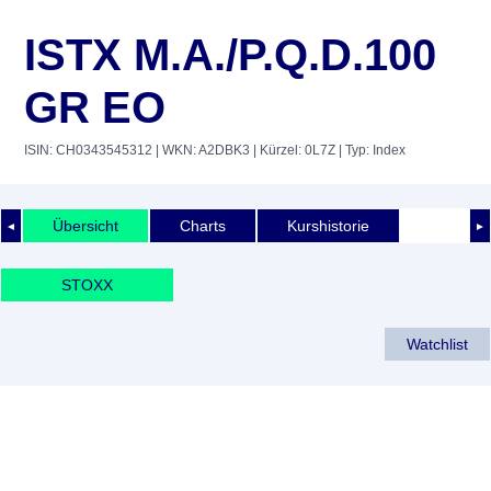
ISTX M.A./P.Q.D.100
GR EO
ISIN: CH0343545312
| WKN: A2DBK3
| Kürzel: 0L7Z
| Typ: Index
Übersicht
Charts
Kurshistorie
◄
►
STOXX
Watchlist