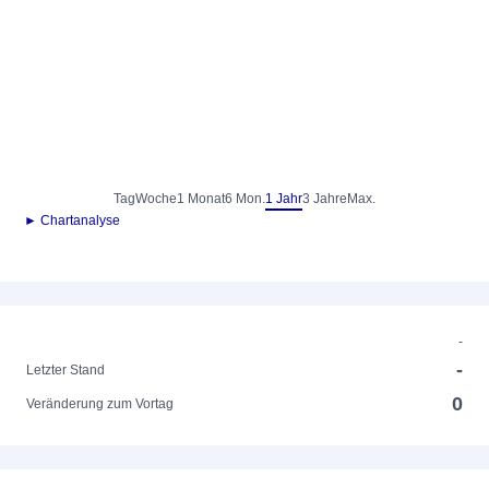
Tag
Woche
1 Monat
6 Mon.
1 Jahr
3 Jahre
Max.
► Chartanalyse
-
-
Letzter Stand
0
Veränderung zum Vortag