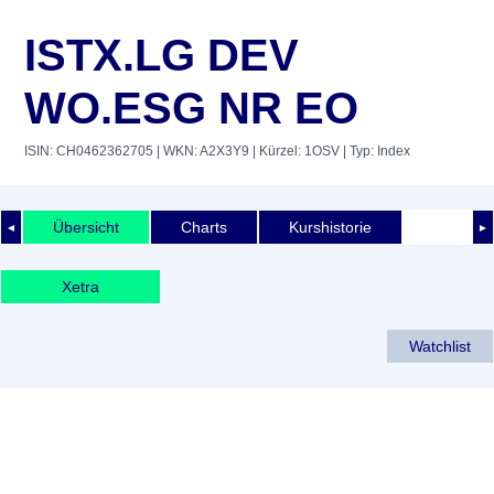
ISTX.LG DEV
WO.ESG NR EO
ISIN: CH0462362705
| WKN: A2X3Y9
| Kürzel: 1OSV
| Typ: Index
Übersicht
Charts
Kurshistorie
◄
►
Xetra
Watchlist