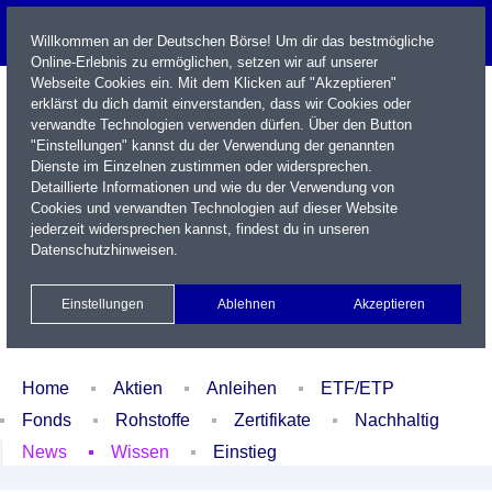
Willkommen an der Deutschen Börse! Um dir das bestmögliche
Online-Erlebnis zu ermöglichen, setzen wir auf unserer
Webseite Cookies ein. Mit dem Klicken auf "Akzeptieren"
erklärst du dich damit einverstanden, dass wir Cookies oder
verwandte Technologien verwenden dürfen. Über den Button
"Einstellungen" kannst du der Verwendung der genannten
Dienste im Einzelnen zustimmen oder widersprechen.
Detaillierte Informationen und wie du der Verwendung von
Cookies und verwandten Technologien auf dieser Website
Name / WKN / ISIN / Kürzel
jederzeit widersprechen kannst, findest du in unseren
Datenschutzhinweisen
.
Newsletter
Kontakt
English
Einstellungen
Ablehnen
Akzeptieren
Xetra Realtime
Watchlist
Portfolio
Login
Home
Aktien
Anleihen
ETF/ETP
Fonds
Rohstoffe
Zertifikate
Nachhaltig
News
Wissen
Einstieg