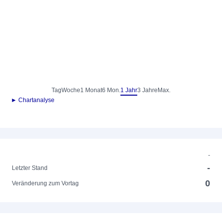
Tag
Woche
1 Monat
6 Mon.
1 Jahr
3 Jahre
Max.
► Chartanalyse
-
-
Letzter Stand
0
Veränderung zum Vortag