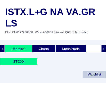
ISTX.L+G NA VA.GR
LS
ISIN: CH0377980708
| WKN: A406S2
| Kürzel: Q6TU
| Typ: Index
Übersicht
Charts
Kurshistorie
◄
►
STOXX
Watchlist