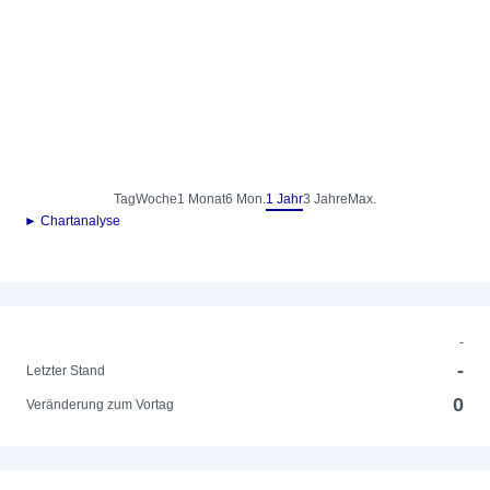
Tag
Woche
1 Monat
6 Mon.
1 Jahr
3 Jahre
Max.
► Chartanalyse
-
-
Letzter Stand
0
Veränderung zum Vortag