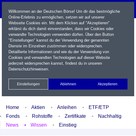
Willkommen an der Deutschen Börse! Um dir das bestmögliche
Online-Erlebnis zu ermöglichen, setzen wir auf unserer
Webseite Cookies ein. Mit dem Klicken auf "Akzeptieren"
erklärst du dich damit einverstanden, dass wir Cookies oder
verwandte Technologien verwenden dürfen. Über den Button
"Einstellungen" kannst du der Verwendung der genannten
Dienste im Einzelnen zustimmen oder widersprechen.
Detaillierte Informationen und wie du der Verwendung von
Cookies und verwandten Technologien auf dieser Website
Name / WKN / ISIN / Kürzel
jederzeit widersprechen kannst, findest du in unseren
Datenschutzhinweisen
.
Newsletter
Kontakt
English
Einstellungen
Ablehnen
Akzeptieren
Xetra Realtime
Watchlist
Portfolio
Login
Home
Aktien
Anleihen
ETF/ETP
Fonds
Rohstoffe
Zertifikate
Nachhaltig
News
Wissen
Einstieg