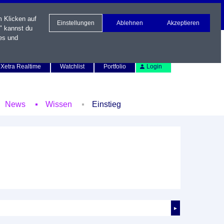
m Klicken auf
Einstellungen
Ablehnen
Akzeptieren
" kannst du
es und
Newsletter
Kontakt
English
Xetra Realtime
Watchlist
Portfolio
Login
News
Wissen
Einstieg
►