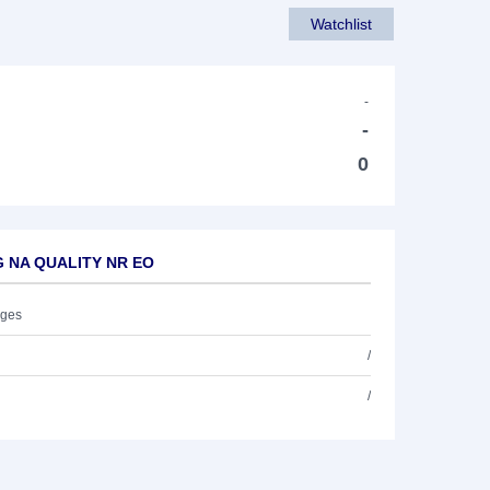
Watchlist
-
-
0
+G NA QUALITY NR EO
ages
/
/