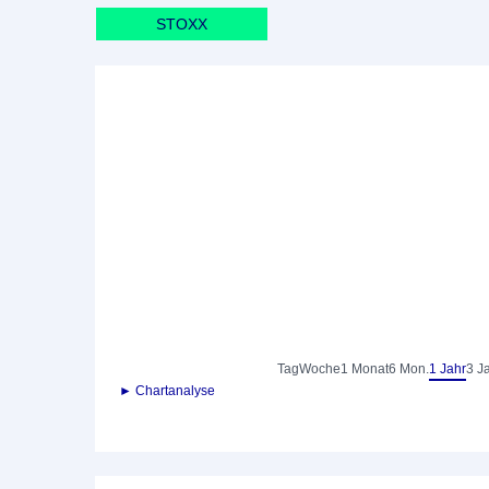
STOXX
Tag
Woche
1 Monat
6 Mon.
1 Jahr
3 J
► Chartanalyse