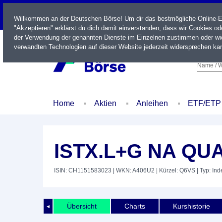
LIVE
Willkommen an der Deutschen Börse! Um dir das bestmögliche Online-Erl
"Akzeptieren" erklärst du dich damit einverstanden, dass wir Cookies o
der Verwendung der genannten Dienste im Einzelnen zustimmen oder wid
verwandten Technologien auf dieser Website jederzeit widersprechen kan
Name / W
Home
Aktien
Anleihen
ETF/ETP
ISTX.L+G NA QU
ISIN: CH1151583023
| WKN: A406U2
| Kürzel: Q6VS
| Typ: Ind
Übersicht
Charts
Kurshistorie
◄