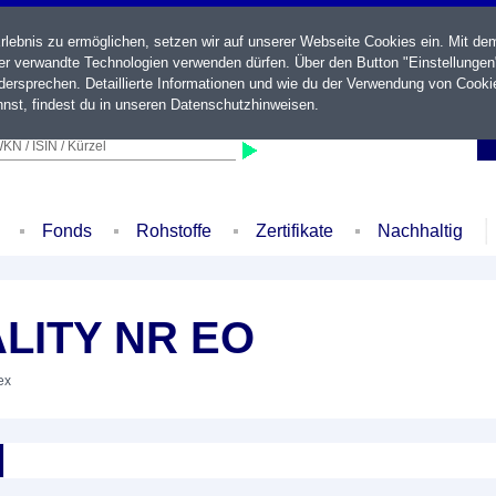
ebnis zu ermöglichen, setzen wir auf unserer Webseite Cookies ein. Mit de
der verwandte Technologien verwenden dürfen. Über den Button "Einstellungen
ersprechen. Detaillierte Informationen und wie du der Verwendung von Cooki
nst, findest du in unseren
Datenschutzhinweisen
.
KN / ISIN / Kürzel
Fonds
Rohstoffe
Zertifikate
Nachhaltig
ALITY NR EO
ex