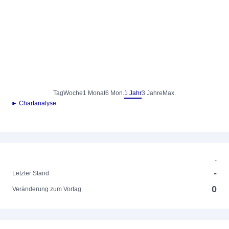
Tag
Woche
1 Monat
6 Mon.
1 Jahr
3 Jahre
Max.
► Chartanalyse
-
-
Letzter Stand
0
Veränderung zum Vortag