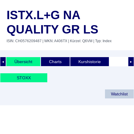
ISTX.L+G NA
QUALITY GR LS
ISIN: CH0576209487
| WKN: A406TX
| Kürzel: Q6VM
| Typ: Index
Übersicht
Charts
Kurshistorie
◄
►
STOXX
Watchlist