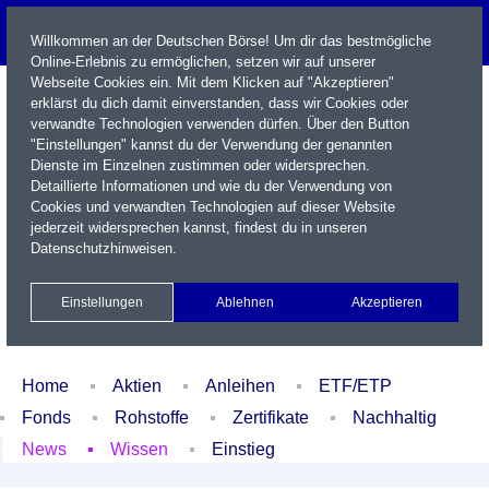
Willkommen an der Deutschen Börse! Um dir das bestmögliche
Online-Erlebnis zu ermöglichen, setzen wir auf unserer
Webseite Cookies ein. Mit dem Klicken auf "Akzeptieren"
erklärst du dich damit einverstanden, dass wir Cookies oder
verwandte Technologien verwenden dürfen. Über den Button
"Einstellungen" kannst du der Verwendung der genannten
Dienste im Einzelnen zustimmen oder widersprechen.
Detaillierte Informationen und wie du der Verwendung von
Cookies und verwandten Technologien auf dieser Website
Name / WKN / ISIN / Kürzel
jederzeit widersprechen kannst, findest du in unseren
Datenschutzhinweisen
.
Newsletter
Kontakt
English
Einstellungen
Ablehnen
Akzeptieren
Xetra Realtime
Watchlist
Portfolio
Login
Home
Aktien
Anleihen
ETF/ETP
Fonds
Rohstoffe
Zertifikate
Nachhaltig
News
Wissen
Einstieg