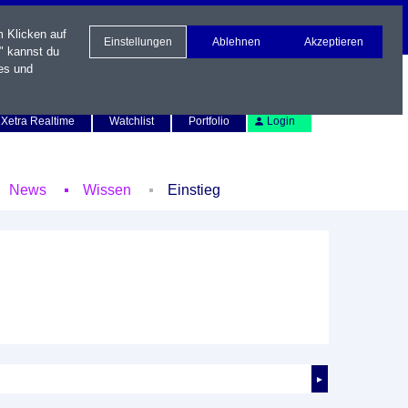
m Klicken auf
Einstellungen
Ablehnen
Akzeptieren
" kannst du
es und
Newsletter
Kontakt
English
Xetra Realtime
Watchlist
Portfolio
Login
News
Wissen
Einstieg
►