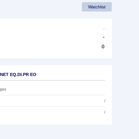
Watchlist
-
-
0
 NET EQ.DI.PR EO
ages
/
/