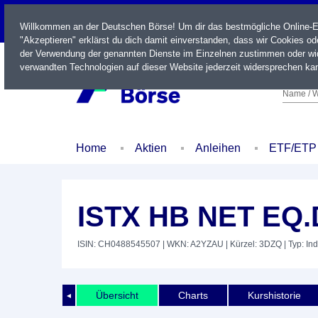
LIVE
Willkommen an der Deutschen Börse! Um dir das bestmögliche Online-Erl
"Akzeptieren" erklärst du dich damit einverstanden, dass wir Cookies o
der Verwendung der genannten Dienste im Einzelnen zustimmen oder wid
verwandten Technologien auf dieser Website jederzeit widersprechen kan
Name / W
Home
Aktien
Anleihen
ETF/ETP
ISTX HB NET EQ.
ISIN: CH0488545507
| WKN: A2YZAU
| Kürzel: 3DZQ
| Typ: In
Übersicht
Charts
Kurshistorie
◄