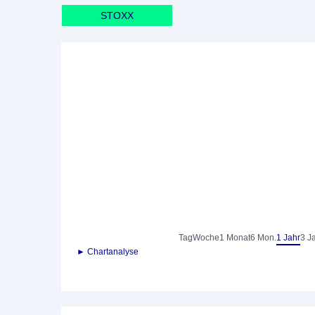
STOXX
Tag
Woche
1 Monat
6 Mon.
1 Jahr
3 J
► Chartanalyse