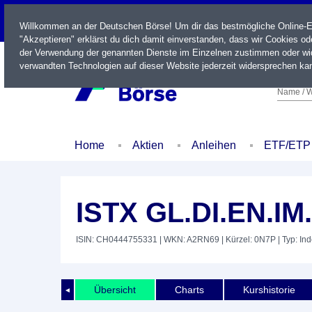
LIVE
Willkommen an der Deutschen Börse! Um dir das bestmögliche Online-Erl
"Akzeptieren" erklärst du dich damit einverstanden, dass wir Cookies o
der Verwendung der genannten Dienste im Einzelnen zustimmen oder wid
verwandten Technologien auf dieser Website jederzeit widersprechen kan
Name / W
Home
Aktien
Anleihen
ETF/ETP
ISTX GL.DI.EN.IM
ISIN: CH0444755331
| WKN: A2RN69
| Kürzel: 0N7P
| Typ: In
Übersicht
Charts
Kurshistorie
◄