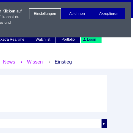
m Klicken auf
Einstellungen
Ablehnen
Akzeptieren
" kannst du
es und
Newsletter
Kontakt
English
Xetra Realtime
Watchlist
Portfolio
Login
News
Wissen
Einstieg
►