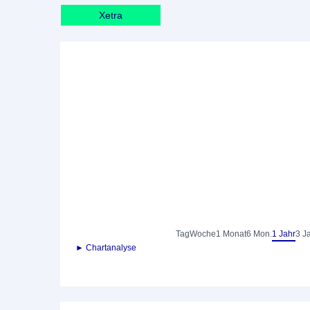
Xetra
Tag
Woche
1 Monat
6 Mon.
1 Jahr
3 J
► Chartanalyse