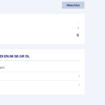
Watchlist
-
-
0
.DI.EN.IM.SE.GR DL
ages
/
/