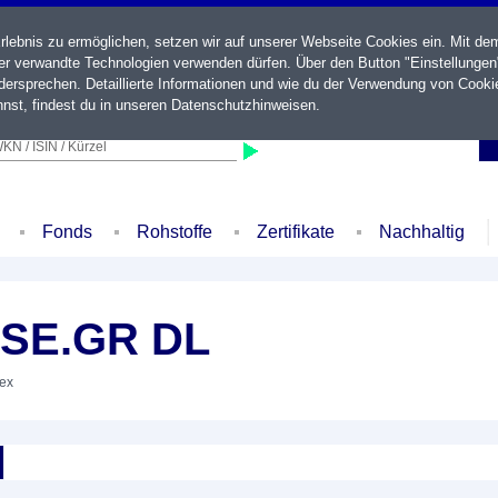
ebnis zu ermöglichen, setzen wir auf unserer Webseite Cookies ein. Mit de
der verwandte Technologien verwenden dürfen. Über den Button "Einstellungen
ersprechen. Detaillierte Informationen und wie du der Verwendung von Cooki
nst, findest du in unseren
Datenschutzhinweisen
.
KN / ISIN / Kürzel
Fonds
Rohstoffe
Zertifikate
Nachhaltig
.SE.GR DL
dex