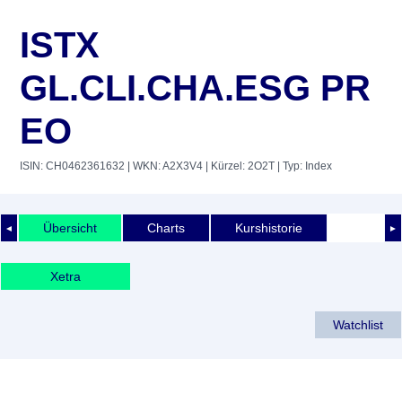
ISTX
GL.CLI.CHA.ESG PR
EO
ISIN: CH0462361632
| WKN: A2X3V4
| Kürzel: 2O2T
| Typ: Index
Übersicht
Charts
Kurshistorie
◄
►
Xetra
Watchlist