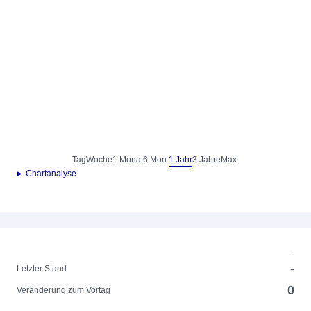
Tag
Woche
1 Monat
6 Mon.
1 Jahr
3 Jahre
Max.
► Chartanalyse
-
-
Letzter Stand
0
Veränderung zum Vortag