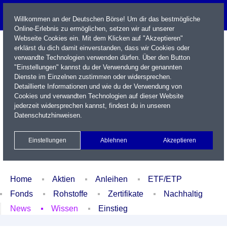
Willkommen an der Deutschen Börse! Um dir das bestmögliche
Online-Erlebnis zu ermöglichen, setzen wir auf unserer
Webseite Cookies ein. Mit dem Klicken auf "Akzeptieren"
erklärst du dich damit einverstanden, dass wir Cookies oder
verwandte Technologien verwenden dürfen. Über den Button
"Einstellungen" kannst du der Verwendung der genannten
Dienste im Einzelnen zustimmen oder widersprechen.
Detaillierte Informationen und wie du der Verwendung von
Cookies und verwandten Technologien auf dieser Website
Name / WKN / ISIN / Kürzel
jederzeit widersprechen kannst, findest du in unseren
Datenschutzhinweisen
.
Newsletter
Kontakt
English
Einstellungen
Ablehnen
Akzeptieren
Xetra Realtime
Watchlist
Portfolio
Login
Home
Aktien
Anleihen
ETF/ETP
Fonds
Rohstoffe
Zertifikate
Nachhaltig
News
Wissen
Einstieg