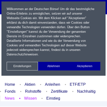
Willkommen an der Deutschen Börse! Um dir das bestmögliche
Online-Erlebnis zu ermöglichen, setzen wir auf unserer
Webseite Cookies ein. Mit dem Klicken auf "Akzeptieren"
erklärst du dich damit einverstanden, dass wir Cookies oder
verwandte Technologien verwenden dürfen. Über den Button
"Einstellungen" kannst du der Verwendung der genannten
Dienste im Einzelnen zustimmen oder widersprechen.
Detaillierte Informationen und wie du der Verwendung von
Cookies und verwandten Technologien auf dieser Website
Name / WKN / ISIN / Kürzel
jederzeit widersprechen kannst, findest du in unseren
Datenschutzhinweisen
.
Newsletter
Kontakt
English
Einstellungen
Ablehnen
Akzeptieren
Xetra Realtime
Watchlist
Portfolio
Login
Home
Aktien
Anleihen
ETF/ETP
Fonds
Rohstoffe
Zertifikate
Nachhaltig
News
Wissen
Einstieg