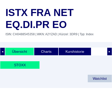
ISTX FRA NET
EQ.DI.PR EO
ISIN: CH0488545358
| WKN: A2YZAD
| Kürzel: 3DR9
| Typ: Index
Übersicht
Charts
Kurshistorie
◄
►
STOXX
Watchlist