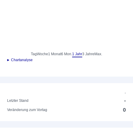
Tag
Woche
1 Monat
6 Mon.
1 Jahr
3 Jahre
Max.
► Chartanalyse
-
-
Letzter Stand
0
Veränderung zum Vortag