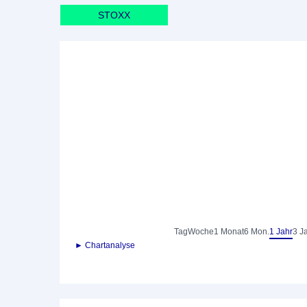
STOXX
Tag
Woche
1 Monat
6 Mon.
1 Jahr
3 J
► Chartanalyse