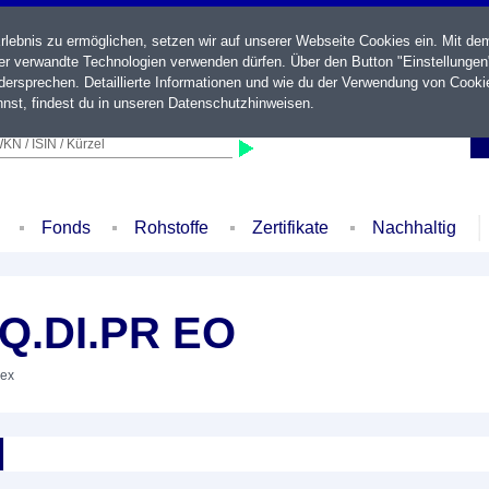
ebnis zu ermöglichen, setzen wir auf unserer Webseite Cookies ein. Mit de
der verwandte Technologien verwenden dürfen. Über den Button "Einstellungen
ersprechen. Detaillierte Informationen und wie du der Verwendung von Cooki
nst, findest du in unseren
Datenschutzhinweisen
.
KN / ISIN / Kürzel
Fonds
Rohstoffe
Zertifikate
Nachhaltig
Q.DI.PR EO
dex