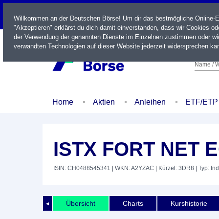
LIVE
Willkommen an der Deutschen Börse! Um dir das bestmögliche Online-Erl
"Akzeptieren" erklärst du dich damit einverstanden, dass wir Cookies o
der Verwendung der genannten Dienste im Einzelnen zustimmen oder wid
verwandten Technologien auf dieser Website jederzeit widersprechen kan
Name / W
Home
Aktien
Anleihen
ETF/ETP
ISTX FORT NET E
ISIN: CH0488545341
| WKN: A2YZAC
| Kürzel: 3DR8
| Typ: In
Übersicht
Charts
Kurshistorie
◄