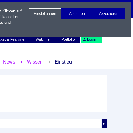
m Klicken auf
Einstellungen
Ablehnen
Akzeptieren
" kannst du
es und
Newsletter
Kontakt
English
Xetra Realtime
Watchlist
Portfolio
Login
News
Wissen
Einstieg
►