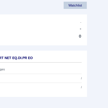
Watchlist
-
-
0
RT NET EQ.DI.PR EO
ages
/
/