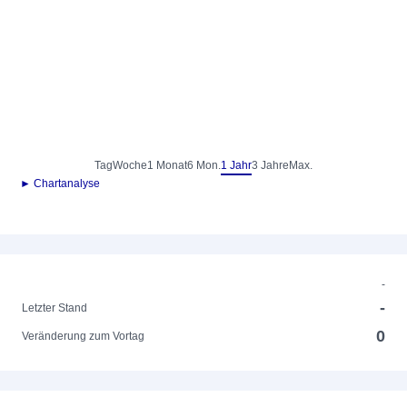
Tag
Woche
1 Monat
6 Mon.
1 Jahr
3 Jahre
Max.
► Chartanalyse
-
-
Letzter Stand
0
Veränderung zum Vortag