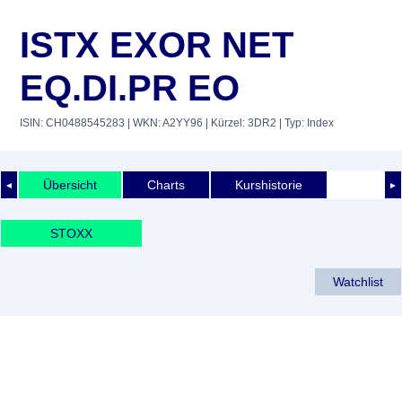
ISTX EXOR NET
EQ.DI.PR EO
ISIN: CH0488545283
| WKN: A2YY96
| Kürzel: 3DR2
| Typ: Index
Übersicht
Charts
Kurshistorie
◄
►
STOXX
Watchlist