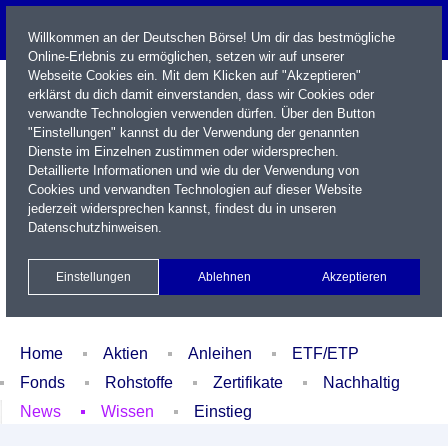
Willkommen an der Deutschen Börse! Um dir das bestmögliche
Online-Erlebnis zu ermöglichen, setzen wir auf unserer
Webseite Cookies ein. Mit dem Klicken auf "Akzeptieren"
erklärst du dich damit einverstanden, dass wir Cookies oder
verwandte Technologien verwenden dürfen. Über den Button
"Einstellungen" kannst du der Verwendung der genannten
Dienste im Einzelnen zustimmen oder widersprechen.
Detaillierte Informationen und wie du der Verwendung von
Cookies und verwandten Technologien auf dieser Website
Name / WKN / ISIN / Kürzel
jederzeit widersprechen kannst, findest du in unseren
Datenschutzhinweisen
.
Newsletter
Kontakt
English
Einstellungen
Ablehnen
Akzeptieren
Xetra Realtime
Watchlist
Portfolio
Login
Home
Aktien
Anleihen
ETF/ETP
Fonds
Rohstoffe
Zertifikate
Nachhaltig
News
Wissen
Einstieg