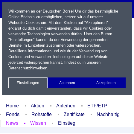
Willkommen an der Deutschen Börse! Um dir das bestmögliche
Online-Erlebnis zu ermöglichen, setzen wir auf unserer
Webseite Cookies ein. Mit dem Klicken auf "Akzeptieren"
erklärst du dich damit einverstanden, dass wir Cookies oder
verwandte Technologien verwenden dürfen. Über den Button
"Einstellungen" kannst du der Verwendung der genannten
Dienste im Einzelnen zustimmen oder widersprechen.
Detaillierte Informationen und wie du der Verwendung von
Cookies und verwandten Technologien auf dieser Website
Name / WKN / ISIN / Kürzel
jederzeit widersprechen kannst, findest du in unseren
Datenschutzhinweisen
.
Newsletter
Kontakt
English
Einstellungen
Ablehnen
Akzeptieren
Xetra Realtime
Watchlist
Portfolio
Login
Home
Aktien
Anleihen
ETF/ETP
Fonds
Rohstoffe
Zertifikate
Nachhaltig
News
Wissen
Einstieg