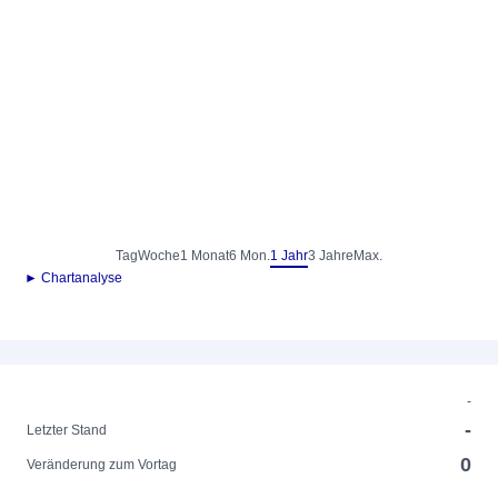
Tag
Woche
1 Monat
6 Mon.
1 Jahr
3 Jahre
Max.
► Chartanalyse
-
-
Letzter Stand
0
Veränderung zum Vortag