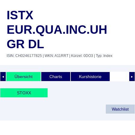
ISTX
EUR.QUA.INC.UH
GR DL
ISIN: CH0246177825
| WKN: A11RRT
| Kürzel: 0DO3
| Typ: Index
Übersicht
Charts
Kurshistorie
◄
►
STOXX
Watchlist