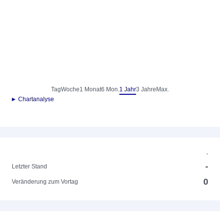
Tag
Woche
1 Monat
6 Mon.
1 Jahr
3 Jahre
Max.
► Chartanalyse
-
-
Letzter Stand
0
Veränderung zum Vortag