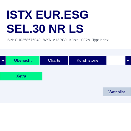
ISTX EUR.ESG
SEL.30 NR LS
ISIN: CH0258575049
| WKN: A13RG9
| Kürzel: 0E2A
| Typ: Index
Übersicht
Charts
Kurshistorie
◄
►
Xetra
Watchlist