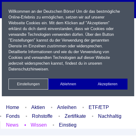
Willkommen an der Deutschen Börse! Um dir das bestmögliche
Online-Erlebnis zu ermöglichen, setzen wir auf unserer
Webseite Cookies ein. Mit dem Klicken auf "Akzeptieren"
erklärst du dich damit einverstanden, dass wir Cookies oder
verwandte Technologien verwenden dürfen. Über den Button
"Einstellungen" kannst du der Verwendung der genannten
Dienste im Einzelnen zustimmen oder widersprechen.
Detaillierte Informationen und wie du der Verwendung von
Cookies und verwandten Technologien auf dieser Website
Name / WKN / ISIN / Kürzel
jederzeit widersprechen kannst, findest du in unseren
Datenschutzhinweisen
.
Newsletter
Kontakt
English
Einstellungen
Ablehnen
Akzeptieren
Xetra Realtime
Watchlist
Portfolio
Login
Home
Aktien
Anleihen
ETF/ETP
Fonds
Rohstoffe
Zertifikate
Nachhaltig
News
Wissen
Einstieg