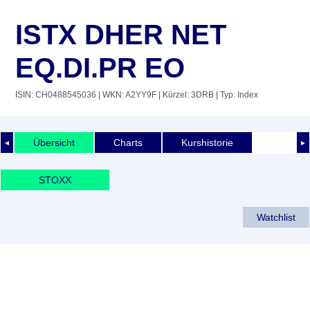
ISTX DHER NET
EQ.DI.PR EO
ISIN: CH0488545036
| WKN: A2YY9F
| Kürzel: 3DRB
| Typ: Index
Übersicht
Charts
Kurshistorie
◄
►
STOXX
Watchlist