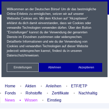
Willkommen an der Deutschen Börse! Um dir das bestmögliche
Online-Erlebnis zu ermöglichen, setzen wir auf unserer
Webseite Cookies ein. Mit dem Klicken auf "Akzeptieren"
erklärst du dich damit einverstanden, dass wir Cookies oder
verwandte Technologien verwenden dürfen. Über den Button
"Einstellungen" kannst du der Verwendung der genannten
Dienste im Einzelnen zustimmen oder widersprechen.
Detaillierte Informationen und wie du der Verwendung von
Cookies und verwandten Technologien auf dieser Website
Name / WKN / ISIN / Kürzel
jederzeit widersprechen kannst, findest du in unseren
Datenschutzhinweisen
.
Newsletter
Kontakt
English
Einstellungen
Ablehnen
Akzeptieren
Xetra Realtime
Watchlist
Portfolio
Login
Home
Aktien
Anleihen
ETF/ETP
Fonds
Rohstoffe
Zertifikate
Nachhaltig
News
Wissen
Einstieg