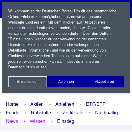
Willkommen an der Deutschen Börse! Um dir das bestmögliche
Online-Erlebnis zu ermöglichen, setzen wir auf unserer
Webseite Cookies ein. Mit dem Klicken auf "Akzeptieren"
erklärst du dich damit einverstanden, dass wir Cookies oder
verwandte Technologien verwenden dürfen. Über den Button
"Einstellungen" kannst du der Verwendung der genannten
Dienste im Einzelnen zustimmen oder widersprechen.
Detaillierte Informationen und wie du der Verwendung von
Cookies und verwandten Technologien auf dieser Website
Name / WKN / ISIN / Kürzel
jederzeit widersprechen kannst, findest du in unseren
Datenschutzhinweisen
.
Newsletter
Kontakt
English
Einstellungen
Ablehnen
Akzeptieren
Xetra Realtime
Watchlist
Portfolio
Login
Home
Aktien
Anleihen
ETF/ETP
Fonds
Rohstoffe
Zertifikate
Nachhaltig
News
Wissen
Einstieg