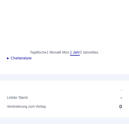
Tag
Woche
1 Monat
6 Mon.
1 Jahr
3 Jahre
Max.
► Chartanalyse
-
-
Letzter Stand
0
Veränderung zum Vortag