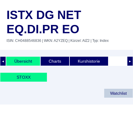
ISTX DG NET
EQ.DI.PR EO
ISIN: CH0488546836
| WKN: A2YZEQ
| Kürzel: AIZ2
| Typ: Index
Übersicht
Charts
Kurshistorie
◄
►
STOXX
Watchlist