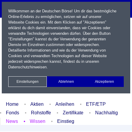
Willkommen an der Deutschen Börse! Um dir das bestmögliche
Online-Erlebnis zu ermöglichen, setzen wir auf unserer
Webseite Cookies ein. Mit dem Klicken auf "Akzeptieren"
erklärst du dich damit einverstanden, dass wir Cookies oder
verwandte Technologien verwenden dürfen. Über den Button
"Einstellungen" kannst du der Verwendung der genannten
Dienste im Einzelnen zustimmen oder widersprechen.
Detaillierte Informationen und wie du der Verwendung von
Cookies und verwandten Technologien auf dieser Website
Name / WKN / ISIN / Kürzel
jederzeit widersprechen kannst, findest du in unseren
Datenschutzhinweisen
.
Newsletter
Kontakt
English
Einstellungen
Ablehnen
Akzeptieren
Xetra Realtime
Watchlist
Portfolio
Login
Home
Aktien
Anleihen
ETF/ETP
Fonds
Rohstoffe
Zertifikate
Nachhaltig
News
Wissen
Einstieg