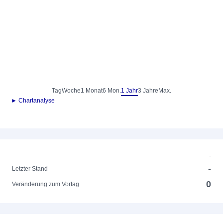
Tag
Woche
1 Monat
6 Mon.
1 Jahr
3 Jahre
Max.
► Chartanalyse
-
-
Letzter Stand
0
Veränderung zum Vortag