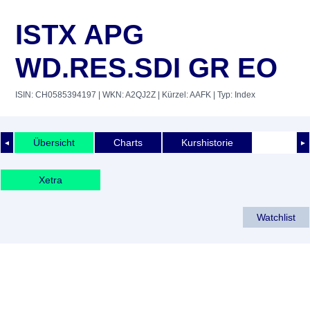
ISTX APG
WD.RES.SDI GR EO
ISIN: CH0585394197
| WKN: A2QJ2Z
| Kürzel: AAFK
| Typ: Index
Übersicht
Charts
Kurshistorie
◄
►
Xetra
Watchlist