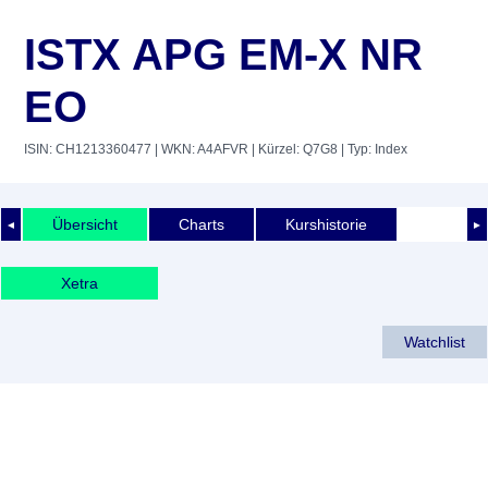
ISTX APG EM-X NR
EO
ISIN: CH1213360477
| WKN: A4AFVR
| Kürzel: Q7G8
| Typ: Index
Übersicht
Charts
Kurshistorie
◄
►
Xetra
Watchlist