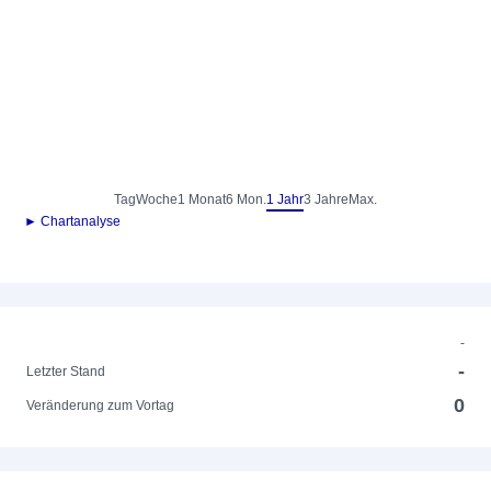
Tag
Woche
1 Monat
6 Mon.
1 Jahr
3 Jahre
Max.
► Chartanalyse
-
-
Letzter Stand
0
Veränderung zum Vortag