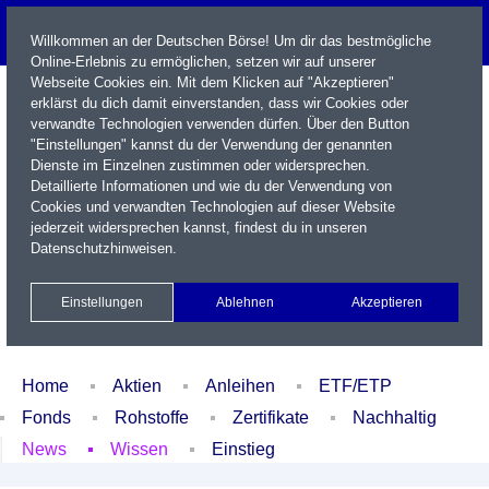
Willkommen an der Deutschen Börse! Um dir das bestmögliche
Online-Erlebnis zu ermöglichen, setzen wir auf unserer
Webseite Cookies ein. Mit dem Klicken auf "Akzeptieren"
erklärst du dich damit einverstanden, dass wir Cookies oder
verwandte Technologien verwenden dürfen. Über den Button
"Einstellungen" kannst du der Verwendung der genannten
Dienste im Einzelnen zustimmen oder widersprechen.
Detaillierte Informationen und wie du der Verwendung von
Cookies und verwandten Technologien auf dieser Website
Name / WKN / ISIN / Kürzel
jederzeit widersprechen kannst, findest du in unseren
Datenschutzhinweisen
.
Newsletter
Kontakt
English
Einstellungen
Ablehnen
Akzeptieren
Xetra Realtime
Watchlist
Portfolio
Login
Home
Aktien
Anleihen
ETF/ETP
Fonds
Rohstoffe
Zertifikate
Nachhaltig
News
Wissen
Einstieg