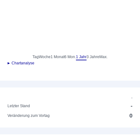
Tag
Woche
1 Monat
6 Mon.
1 Jahr
3 Jahre
Max.
► Chartanalyse
-
-
Letzter Stand
0
Veränderung zum Vortag