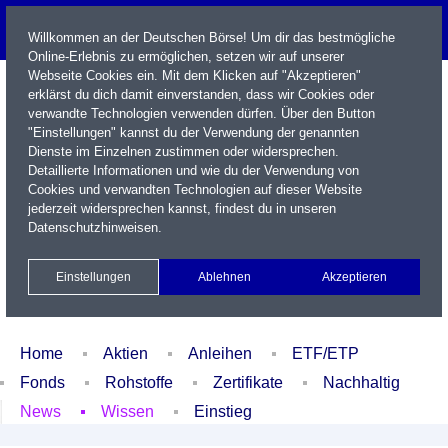
Willkommen an der Deutschen Börse! Um dir das bestmögliche
Online-Erlebnis zu ermöglichen, setzen wir auf unserer
Webseite Cookies ein. Mit dem Klicken auf "Akzeptieren"
erklärst du dich damit einverstanden, dass wir Cookies oder
verwandte Technologien verwenden dürfen. Über den Button
"Einstellungen" kannst du der Verwendung der genannten
Dienste im Einzelnen zustimmen oder widersprechen.
Detaillierte Informationen und wie du der Verwendung von
Cookies und verwandten Technologien auf dieser Website
Name / WKN / ISIN / Kürzel
jederzeit widersprechen kannst, findest du in unseren
Datenschutzhinweisen
.
Newsletter
Kontakt
English
Einstellungen
Ablehnen
Akzeptieren
Xetra Realtime
Watchlist
Portfolio
Login
Home
Aktien
Anleihen
ETF/ETP
Fonds
Rohstoffe
Zertifikate
Nachhaltig
News
Wissen
Einstieg