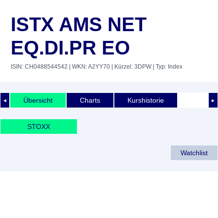
ISTX AMS NET
EQ.DI.PR EO
ISIN: CH0488544542
| WKN: A2YY70
| Kürzel: 3DPW
| Typ: Index
Übersicht
Charts
Kurshistorie
◄
►
STOXX
Watchlist