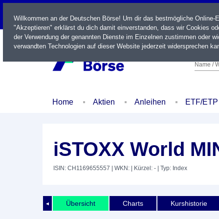
LIVE
Willkommen an der Deutschen Börse! Um dir das bestmögliche Online-Erl
"Akzeptieren" erklärst du dich damit einverstanden, dass wir Cookies o
der Verwendung der genannten Dienste im Einzelnen zustimmen oder wid
verwandten Technologien auf dieser Website jederzeit widersprechen kan
Name / W
Home
Aktien
Anleihen
ETF/ETP
iSTOXX World MIN
ISIN: CH1169655557
| WKN:
| Kürzel: -
| Typ: Index
Übersicht
Charts
Kurshistorie
◄