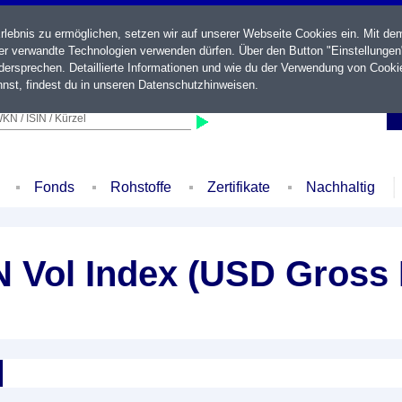
ebnis zu ermöglichen, setzen wir auf unserer Webseite Cookies ein. Mit de
der verwandte Technologien verwenden dürfen. Über den Button "Einstellungen
ersprechen. Detaillierte Informationen und wie du der Verwendung von Cooki
nst, findest du in unseren
Datenschutzhinweisen
.
KN / ISIN / Kürzel
Fonds
Rohstoffe
Zertifikate
Nachhaltig
 Vol Index (USD Gross 