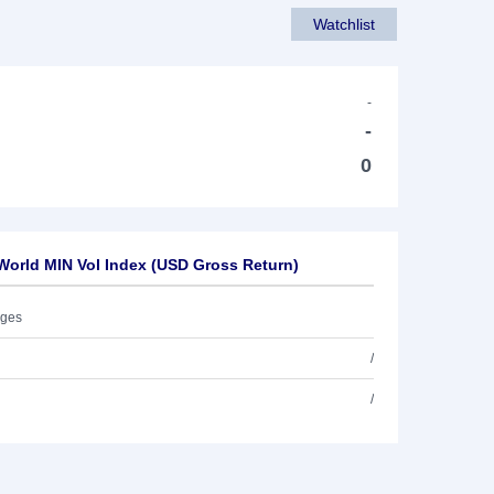
Watchlist
-
-
0
orld MIN Vol Index (USD Gross Return)
ages
/
/