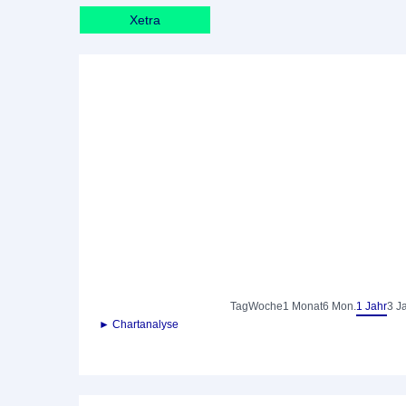
Xetra
Tag
Woche
1 Monat
6 Mon.
1 Jahr
3 J
► Chartanalyse