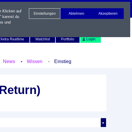
m Klicken auf
Einstellungen
Ablehnen
Akzeptieren
" kannst du
es und
Newsletter
Kontakt
English
Xetra Realtime
Watchlist
Portfolio
Login
News
Wissen
Einstieg
Return)
►