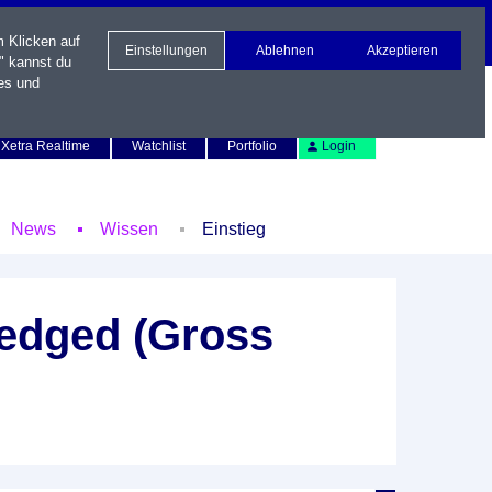
m Klicken auf
Einstellungen
Ablehnen
Akzeptieren
" kannst du
es und
Newsletter
Kontakt
English
Xetra Realtime
Watchlist
Portfolio
Login
News
Wissen
Einstieg
edged (Gross