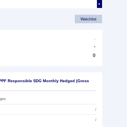
►
Watchlist
-
-
0
 PPF Responsible SDG Monthly Hedged (Gross
ages
/
/