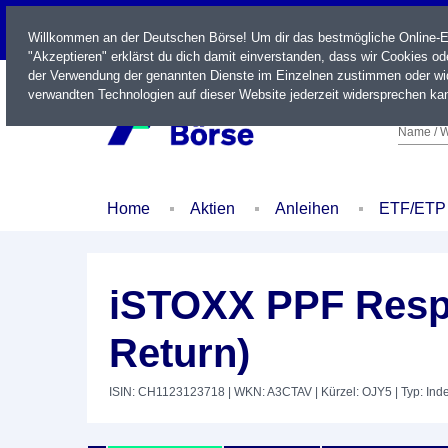
LIVE
Willkommen an der Deutschen Börse! Um dir das bestmögliche Online-Erl
"Akzeptieren" erklärst du dich damit einverstanden, dass wir Cookies o
der Verwendung der genannten Dienste im Einzelnen zustimmen oder wid
verwandten Technologien auf dieser Website jederzeit widersprechen kan
Name / W
Home
Aktien
Anleihen
ETF/ETP
iSTOXX PPF Resp
Return)
ISIN: CH1123123718
| WKN: A3CTAV
| Kürzel: OJY5
| Typ: Ind