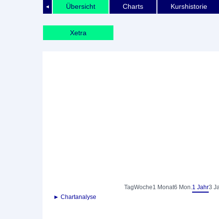
Übersicht
Charts
Kurshistorie
◄
Xetra
Tag
Woche
1 Monat
6 Mon.
1 Jahr
3 J
► Chartanalyse