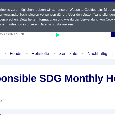
ebnis zu ermöglichen, setzen wir auf unserer Webseite Cookies ein. Mit de
der verwandte Technologien verwenden dürfen. Über den Button "Einstellungen
ersprechen. Detaillierte Informationen und wie du der Verwendung von Cooki
nst, findest du in unseren
Datenschutzhinweisen
.
KN / ISIN / Kürzel
Fonds
Rohstoffe
Zertifikate
Nachhaltig
onsible SDG Monthly H
ex