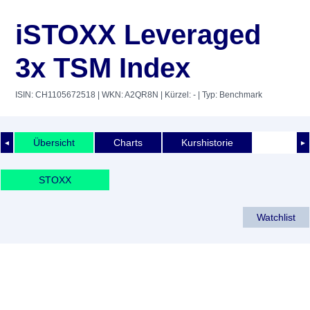
iSTOXX Leveraged
3x TSM Index
ISIN: CH1105672518
| WKN: A2QR8N
| Kürzel: -
| Typ: Benchmark
Übersicht
Charts
Kurshistorie
◄
►
STOXX
Watchlist