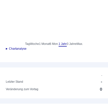
Tag
Woche
1 Monat
6 Mon.
1 Jahr
3 Jahre
Max.
► Chartanalyse
-
-
Letzter Stand
0
Veränderung zum Vortag