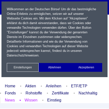
Willkommen an der Deutschen Börse! Um dir das bestmögliche
Online-Erlebnis zu ermöglichen, setzen wir auf unserer
Webseite Cookies ein. Mit dem Klicken auf "Akzeptieren"
erklärst du dich damit einverstanden, dass wir Cookies oder
verwandte Technologien verwenden dürfen. Über den Button
"Einstellungen" kannst du der Verwendung der genannten
Dienste im Einzelnen zustimmen oder widersprechen.
Detaillierte Informationen und wie du der Verwendung von
Cookies und verwandten Technologien auf dieser Website
Name / WKN / ISIN / Kürzel
jederzeit widersprechen kannst, findest du in unseren
Datenschutzhinweisen
.
Newsletter
Kontakt
English
Einstellungen
Ablehnen
Akzeptieren
Xetra Realtime
Watchlist
Portfolio
Login
Home
Aktien
Anleihen
ETF/ETP
Fonds
Rohstoffe
Zertifikate
Nachhaltig
News
Wissen
Einstieg