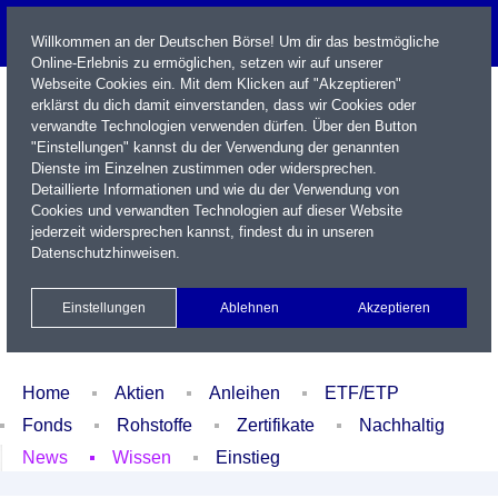
Willkommen an der Deutschen Börse! Um dir das bestmögliche
Online-Erlebnis zu ermöglichen, setzen wir auf unserer
Webseite Cookies ein. Mit dem Klicken auf "Akzeptieren"
erklärst du dich damit einverstanden, dass wir Cookies oder
verwandte Technologien verwenden dürfen. Über den Button
"Einstellungen" kannst du der Verwendung der genannten
Dienste im Einzelnen zustimmen oder widersprechen.
Detaillierte Informationen und wie du der Verwendung von
Cookies und verwandten Technologien auf dieser Website
Name / WKN / ISIN / Kürzel
jederzeit widersprechen kannst, findest du in unseren
Datenschutzhinweisen
.
Newsletter
Kontakt
English
Einstellungen
Ablehnen
Akzeptieren
Xetra Realtime
Watchlist
Portfolio
Login
Home
Aktien
Anleihen
ETF/ETP
Fonds
Rohstoffe
Zertifikate
Nachhaltig
News
Wissen
Einstieg