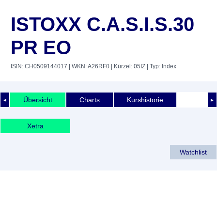
ISTOXX C.A.S.I.S.30
PR EO
ISIN: CH0509144017
| WKN: A26RF0
| Kürzel: 05IZ
| Typ: Index
Übersicht
Charts
Kurshistorie
◄
►
Xetra
Watchlist