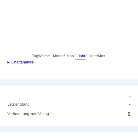
Tag
Woche
1 Monat
6 Mon.
1 Jahr
3 Jahre
Max.
► Chartanalyse
-
-
Letzter Stand
0
Veränderung zum Vortag