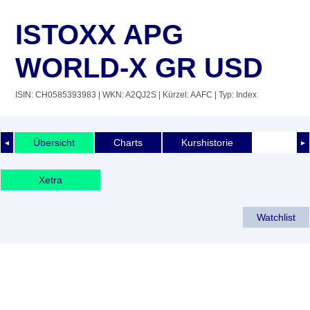
ISTOXX APG
WORLD-X GR USD
ISIN: CH0585393983
| WKN: A2QJ2S
| Kürzel: AAFC
| Typ: Index
Übersicht
Charts
Kurshistorie
◄
►
Xetra
Watchlist