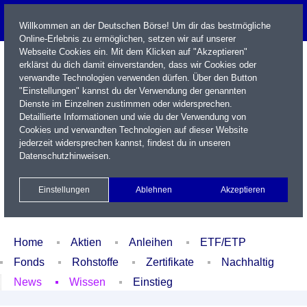
Willkommen an der Deutschen Börse! Um dir das bestmögliche
Online-Erlebnis zu ermöglichen, setzen wir auf unserer
Webseite Cookies ein. Mit dem Klicken auf "Akzeptieren"
erklärst du dich damit einverstanden, dass wir Cookies oder
verwandte Technologien verwenden dürfen. Über den Button
"Einstellungen" kannst du der Verwendung der genannten
Dienste im Einzelnen zustimmen oder widersprechen.
Detaillierte Informationen und wie du der Verwendung von
Cookies und verwandten Technologien auf dieser Website
Name / WKN / ISIN / Kürzel
jederzeit widersprechen kannst, findest du in unseren
Datenschutzhinweisen
.
Newsletter
Kontakt
English
Einstellungen
Ablehnen
Akzeptieren
Xetra Realtime
Watchlist
Portfolio
Login
Home
Aktien
Anleihen
ETF/ETP
Fonds
Rohstoffe
Zertifikate
Nachhaltig
News
Wissen
Einstieg