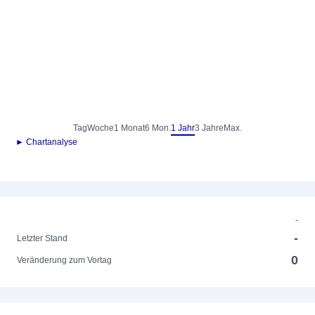
Tag
Woche
1 Monat
6 Mon.
1 Jahr
3 Jahre
Max.
► Chartanalyse
-
-
Letzter Stand
0
Veränderung zum Vortag