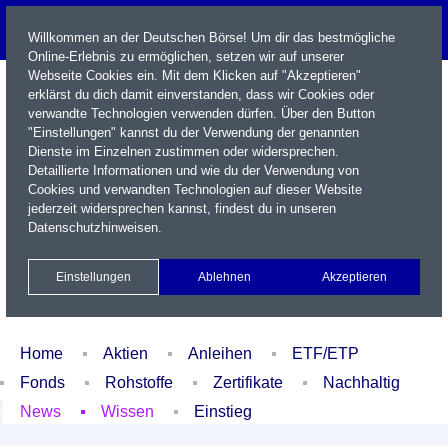
Willkommen an der Deutschen Börse! Um dir das bestmögliche
Online-Erlebnis zu ermöglichen, setzen wir auf unserer
Webseite Cookies ein. Mit dem Klicken auf "Akzeptieren"
erklärst du dich damit einverstanden, dass wir Cookies oder
verwandte Technologien verwenden dürfen. Über den Button
"Einstellungen" kannst du der Verwendung der genannten
Dienste im Einzelnen zustimmen oder widersprechen.
Detaillierte Informationen und wie du der Verwendung von
Cookies und verwandten Technologien auf dieser Website
Name / WKN / ISIN / Kürzel
jederzeit widersprechen kannst, findest du in unseren
Datenschutzhinweisen
.
Newsletter
Kontakt
English
Einstellungen
Ablehnen
Akzeptieren
Xetra Realtime
Watchlist
Portfolio
Login
Home
Aktien
Anleihen
ETF/ETP
Fonds
Rohstoffe
Zertifikate
Nachhaltig
News
Wissen
Einstieg