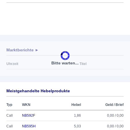
Marktberichte ►
Bitte warten...
Uhrzeit
Titel
Meistgehandelte Hebelprodukte
Typ
WKN
Hebel
Geld / Brief
Call
NB592F
1,86
0,00 / 0,00
Call
NB595H
5,03
0,00 / 0,00