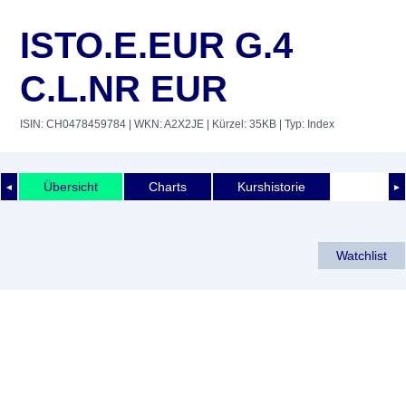
ISTO.E.EUR G.4
C.L.NR EUR
ISIN: CH0478459784
| WKN: A2X2JE
| Kürzel: 35KB
| Typ: Index
Übersicht
Charts
Kurshistorie
◄
►
Watchlist