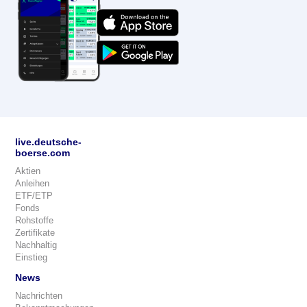
live.deutsche-
boerse.com
Aktien
Anleihen
ETF/ETP
Fonds
Rohstoffe
Zertifikate
Nachhaltig
Einstieg
News
Nachrichten