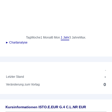
Tag
Woche
1 Monat
6 Mon.
1 Jahr
3 Jahre
Max.
► Chartanalyse
-
-
Letzter Stand
0
Veränderung zum Vortag
Kursinformationen ISTO.E.EUR G.4 C.L.NR EUR