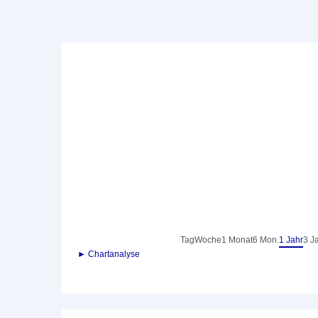
Tag
Woche
1 Monat
6 Mon.
1 Jahr
3 J
► Chartanalyse