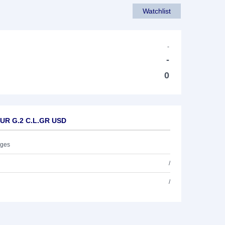
Watchlist
-
-
0
EUR G.2 C.L.GR USD
ages
/
/