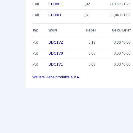
Call
CH0AEE
1,92
21,15 / 21,25
Call
CH08LL
1,51
11,86 / 11,89
Typ
WKN
Hebel
Geld / Brief
Put
DDC1VZ
5,19
0,00 / 0,00
Put
DDC1V0
5,08
0,00 / 0,00
Put
DDC1V1
5,03
0,00 / 0,00
Weitere Hebelprodukte auf ►