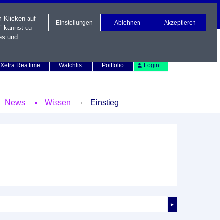
m Klicken auf
Einstellungen
Ablehnen
Akzeptieren
" kannst du
es und
Newsletter
Kontakt
English
Xetra Realtime
Watchlist
Portfolio
Login
News
Wissen
Einstieg
►