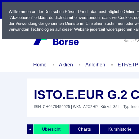
LIVE
Willkommen an der Deutschen Börse! Um dir das bestmögliche Online-Erl
"Akzeptieren" erklärst du dich damit einverstanden, dass wir Cookies o
der Verwendung der genannten Dienste im Einzelnen zustimmen oder wid
verwandten Technologien auf dieser Website jederzeit widersprechen kan
Name / W
Home
Aktien
Anleihen
ETF/ETP
ISTO.E.EUR G.2 
ISIN: CH0478459925
| WKN: A2X2HP
| Kürzel: 35IL
| Typ: Inde
Übersicht
Charts
Kurshistorie
◄