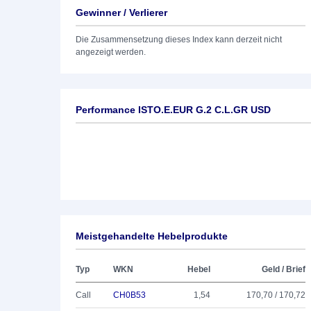
Gewinner / Verlierer
Die Zusammensetzung dieses Index kann derzeit nicht
angezeigt werden.
Performance ISTO.E.EUR G.2 C.L.GR USD
Meistgehandelte Hebelprodukte
Typ
WKN
Hebel
Geld / Brief
Call
CH0B53
1,54
170,70 / 170,72