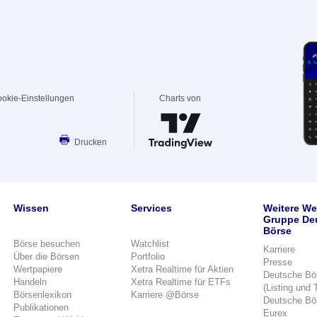
okie-Einstellungen
Charts von
Drucken
Wissen
Services
Weitere We
Gruppe De
Börse
Börse besuchen
Watchlist
Karriere
Über die Börsen
Portfolio
Presse
Wertpapiere
Xetra Realtime für Aktien
Deutsche Bö
Handeln
Xetra Realtime für ETFs
(Listing und 
Börsenlexikon
Karriere @Börse
Deutsche Bö
Publikationen
Eurex