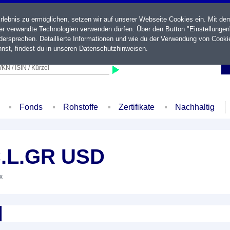
ebnis zu ermöglichen, setzen wir auf unserer Webseite Cookies ein. Mit de
der verwandte Technologien verwenden dürfen. Über den Button "Einstellungen
ersprechen. Detaillierte Informationen und wie du der Verwendung von Cooki
nst, findest du in unseren
Datenschutzhinweisen
.
KN / ISIN / Kürzel
Fonds
Rohstoffe
Zertifikate
Nachhaltig
C.L.GR USD
x