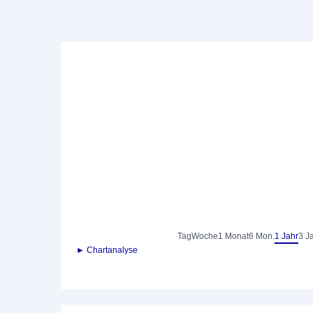
Tag
Woche
1 Monat
6 Mon.
1 Jahr
3 J
► Chartanalyse