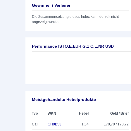
Gewinner / Verlierer
Die Zusammensetzung dieses Index kann derzeit nicht
angezeigt werden.
Performance ISTO.E.EUR G.1 C.L.NR USD
Meistgehandelte Hebelprodukte
Typ
WKN
Hebel
Geld / Brief
Call
CH0B53
1,54
170,70 / 170,72