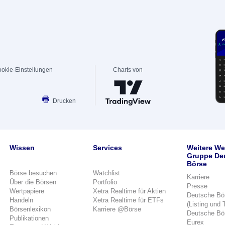
okie-Einstellungen
Charts von
Drucken
Wissen
Services
Weitere We
Gruppe De
Börse
Börse besuchen
Watchlist
Karriere
Über die Börsen
Portfolio
Presse
Wertpapiere
Xetra Realtime für Aktien
Deutsche Bö
Handeln
Xetra Realtime für ETFs
(Listing und 
Börsenlexikon
Karriere @Börse
Deutsche Bö
Publikationen
Eurex