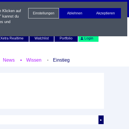
m Klicken auf
Einstellungen
Ablehnen
Akzeptieren
" kannst du
es und
Newsletter
Kontakt
English
Xetra Realtime
Watchlist
Portfolio
Login
News
Wissen
Einstieg
►