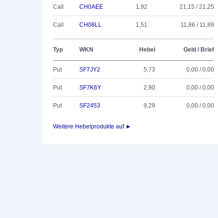
Call
CH0AEE
1,92
21,15 / 21,25
Call
CH08LL
1,51
11,86 / 11,89
Typ
WKN
Hebel
Geld / Brief
Put
SF7JY2
5,73
0,00 / 0,00
Put
SF7K6Y
2,90
0,00 / 0,00
Put
SF2453
9,29
0,00 / 0,00
Weitere Hebelprodukte auf ►