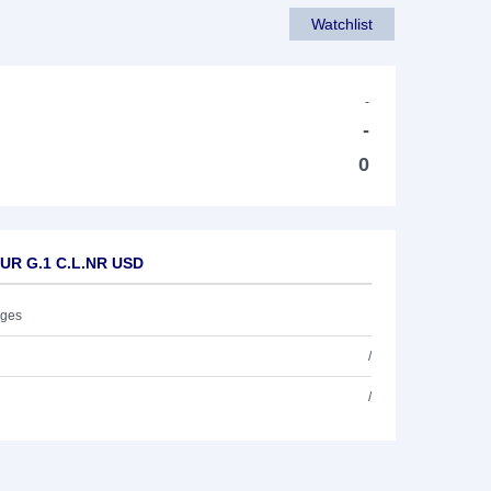
Watchlist
-
-
0
EUR G.1 C.L.NR USD
ages
/
/