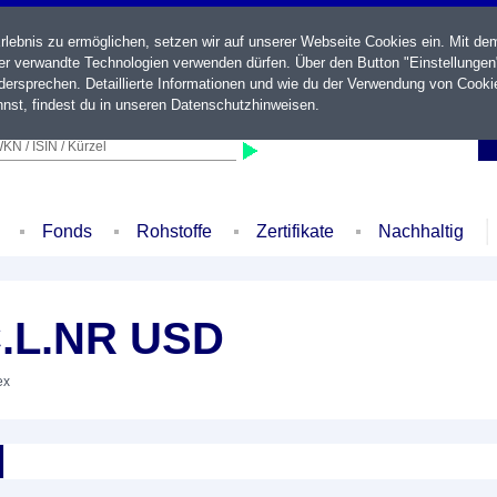
ebnis zu ermöglichen, setzen wir auf unserer Webseite Cookies ein. Mit de
der verwandte Technologien verwenden dürfen. Über den Button "Einstellungen
ersprechen. Detaillierte Informationen und wie du der Verwendung von Cooki
nst, findest du in unseren
Datenschutzhinweisen
.
KN / ISIN / Kürzel
Fonds
Rohstoffe
Zertifikate
Nachhaltig
C.L.NR USD
ex