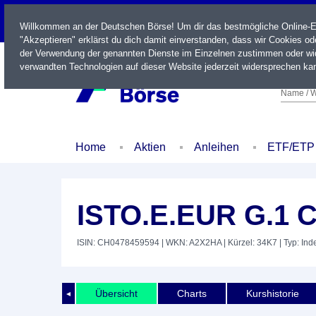
LIVE
Willkommen an der Deutschen Börse! Um dir das bestmögliche Online-Erl
"Akzeptieren" erklärst du dich damit einverstanden, dass wir Cookies o
der Verwendung der genannten Dienste im Einzelnen zustimmen oder wid
verwandten Technologien auf dieser Website jederzeit widersprechen kan
Name / W
Home
Aktien
Anleihen
ETF/ETP
ISTO.E.EUR G.1 
ISIN: CH0478459594
| WKN: A2X2HA
| Kürzel: 34K7
| Typ: Ind
Übersicht
Charts
Kurshistorie
◄