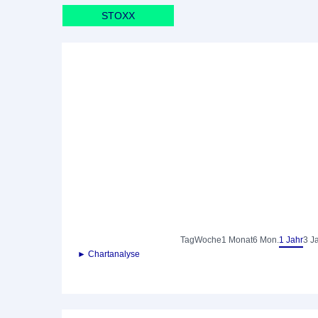
STOXX
Tag
Woche
1 Monat
6 Mon.
1 Jahr
3 J
► Chartanalyse